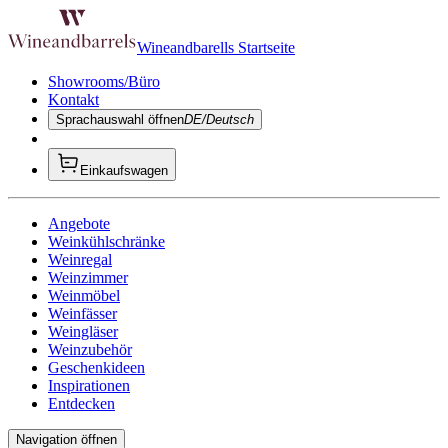
Wineandbarells Startseite
Showrooms/Büro
Kontakt
Sprachauswahl öffnen
DE/Deutsch
Einkaufswagen
Angebote
Weinkühlschränke
Weinregal
Weinzimmer
Weinmöbel
Weinfässer
Weingläser
Weinzubehör
Geschenkideen
Inspirationen
Entdecken
Navigation öffnen