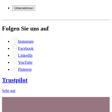
Häufig gestellte Fragen
Weinzubehör
Garantie
Unternehmen
Bezahlung
Versand
Über Wineandbarrels
Rückgabe
Wer sind wir
(+49) 0211 4187 3877
Karriere
Folgen Sie uns auf
Black Friday
Singles Day
Cyber Monday
Instagram
Facebook
LinkedIn
YouTube
Pinterest
Trustpilot
Sehr gut