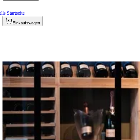
ls Startseite
Einkaufswagen