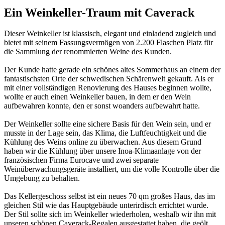
Ein Weinkeller-Traum mit Caverack
Dieser Weinkeller ist klassisch, elegant und einladend zugleich und
bietet mit seinem Fassungsvermögen von 2.200 Flaschen Platz für
die Sammlung der renommierten Weine des Kunden.
Der Kunde hatte gerade ein schönes altes Sommerhaus an einem der
fantastischsten Orte der schwedischen Schärenwelt gekauft. Als er
mit einer vollständigen Renovierung des Hauses beginnen wollte,
wollte er auch einen Weinkeller bauen, in dem er den Wein
aufbewahren konnte, den er sonst woanders aufbewahrt hatte.
Der Weinkeller sollte eine sichere Basis für den Wein sein, und er
musste in der Lage sein, das Klima, die Luftfeuchtigkeit und die
Kühlung des Weins online zu überwachen. Aus diesem Grund
haben wir die Kühlung über unsere Inoa-Klimaanlage von der
französischen Firma Eurocave und zwei separate
Weinüberwachungsgeräte installiert, um die volle Kontrolle über die
Umgebung zu behalten.
Das Kellergeschoss selbst ist ein neues 70 qm großes Haus, das im
gleichen Stil wie das Hauptgebäude unterirdisch errichtet wurde.
Der Stil sollte sich im Weinkeller wiederholen, weshalb wir ihn mit
unseren schönen Caverack-Regalen ausgestattet haben, die geölt