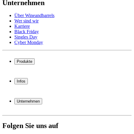
Unternehmen
Über Wineandbarrels
Wer sind wir
Karriere
Black Friday
Singles Day
Cyber Monday
Produkte
Weinkühlschrank
Weinregal
Infos
Weinmöbel
Weinfässer
Häufig gestellte Fragen
Weinzubehör
Garantie
Unternehmen
Bezahlung
Versand
Über Wineandbarrels
Rückgabe
Wer sind wir
(+49) 0211 4187 3877
Karriere
Folgen Sie uns auf
Black Friday