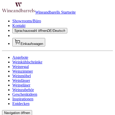
Wineandbarells Startseite
Showrooms/Büro
Kontakt
Sprachauswahl öffnen
DE/Deutsch
Einkaufswagen
Angebote
Weinkühlschränke
Weinregal
Weinzimmer
Weinmöbel
Weinfässer
Weingläser
Weinzubehör
Geschenkideen
Inspirationen
Entdecken
Navigation öffnen