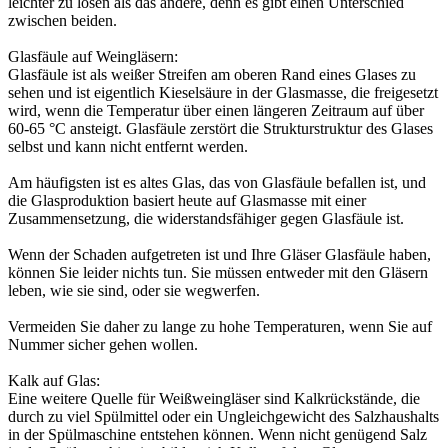
leichter zu lösen als das andere, denn es gibt einen Unterschied
zwischen beiden.
Glasfäule auf Weingläsern:
Glasfäule ist als weißer Streifen am oberen Rand eines Glases zu
sehen und ist eigentlich Kieselsäure in der Glasmasse, die freigesetzt
wird, wenn die Temperatur über einen längeren Zeitraum auf über
60-65 °C ansteigt. Glasfäule zerstört die Strukturstruktur des Glases
selbst und kann nicht entfernt werden.
Am häufigsten ist es altes Glas, das von Glasfäule befallen ist, und
die Glasproduktion basiert heute auf Glasmasse mit einer
Zusammensetzung, die widerstandsfähiger gegen Glasfäule ist.
Wenn der Schaden aufgetreten ist und Ihre Gläser Glasfäule haben,
können Sie leider nichts tun. Sie müssen entweder mit den Gläsern
leben, wie sie sind, oder sie wegwerfen.
Vermeiden Sie daher zu lange zu hohe Temperaturen, wenn Sie auf
Nummer sicher gehen wollen.
Kalk auf Glas:
Eine weitere Quelle für Weißweingläser sind Kalkrückstände, die
durch zu viel Spülmittel oder ein Ungleichgewicht des Salzhaushalts
in der Spülmaschine entstehen können. Wenn nicht genügend Salz