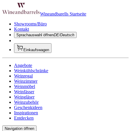
Wineandbarells Startseite
Showrooms/Büro
Kontakt
Sprachauswahl öffnen
DE/Deutsch
Einkaufswagen
Angebote
Weinkühlschränke
Weinregal
Weinzimmer
Weinmöbel
Weinfässer
Weingläser
Weinzubehör
Geschenkideen
Inspirationen
Entdecken
Navigation öffnen