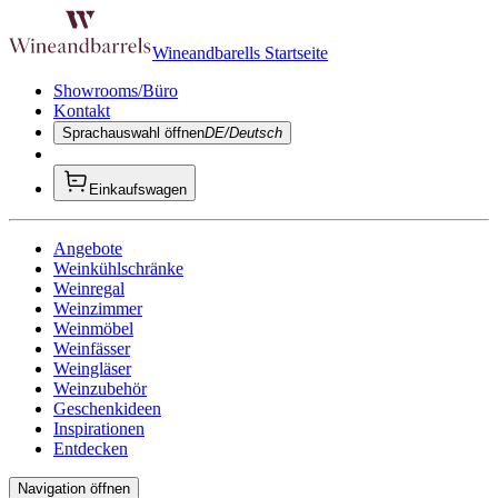
Wineandbarells Startseite
Showrooms/Büro
Kontakt
Sprachauswahl öffnen
DE/Deutsch
Einkaufswagen
Angebote
Weinkühlschränke
Weinregal
Weinzimmer
Weinmöbel
Weinfässer
Weingläser
Weinzubehör
Geschenkideen
Inspirationen
Entdecken
Navigation öffnen