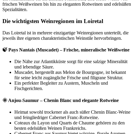
frischen Weißweinen bis hin zu eleganten Rotweinen und edelsüßen
Spezialitäten.
Die wichtigsten Weinregionen im Loiretal
Das Loiretal ist in mehrere einzigartige Weinregionen unterteilt, die
jeweils ihre eigenen charakteristischen Weinstile hervorbringen.
🍃 Pays Nantais (Muscadet) – Frische, mineralische Weißweine
Die Nähe zur Atlantikküste sorgt für eine salzige Mineralität
und lebendige Säure.
Muscadet, hergestellt aus Melon de Bourgogne, ist bekannt
für seine leicht zugängliche Frische und filigrane Struktur.
Ein perfekter Begleiter zu Austern, Muscheln und
Fischgerichten.
🌞 Anjou-Saumur – Chenin Blanc und elegante Rotweine
Heimat sowohl trockener als auch süßer Chenin Blanc-Weine
und feingliedriger Cabernet Franc-Rotweine.
Coteaux du Layon und Quarts de Chaume gehören zu den
besten edelsüßen Weinen Frankreichs.
Cabernet Franc aus Saumur bietet würzige, florale Aromen