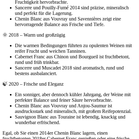
Fruchtigkeit hervorbrachte.
Sancerre und Pouilly-Fumé 2014 sind präzise, mineralisch
und perfekt für die Lagerung.
Chenin Blanc aus Vouvray und Savennières zeigt eine
hervorragende Balance aus Frische und Tiefe.
🌞 2018 – Warm und großzügig
Die warmen Bedingungen führten zu opulenten Weinen mit
reifer Frucht und weichen Tanninen.
Cabernet Franc aus Chinon und Bourgueil ist fruchtbetont,
rund und früh trinkbar.
Sancerre und Muscadet 2018 sind aromatisch, rund und
bestens ausbalanciert.
🍃 2020 – Frische und Eleganz
Ein sonniger, aber dennoch kühler Jahrgang, der Weine mit
perfekter Balance und feiner Säure hervorbrachte.
Chenin Blanc aus Vouvray und Anjou-Saumur ist
ausdrucksstark und mineralisch, mit großem Reifepotenzial.
Sauvignon Blanc aus Touraine ist lebendig, knackig und
wunderbar erfrischend.
Egal, ob Sie einen 2014er Chenin Blanc lagern, einen
fruchtbetonten 2018er Cabernet Franc genießen oder eine frische