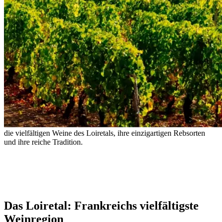
Das Loiretal: Sauvignon, Chenin und
mehr
Von der Atlantikküste bis ins Herzen Frankreichs – entdecken Sie
die vielfältigen Weine des Loiretals, ihre einzigartigen Rebsorten
und ihre reiche Tradition.
– Alexandre Dumas
Das Loiretal: Frankreichs vielfältigste
Weinregion