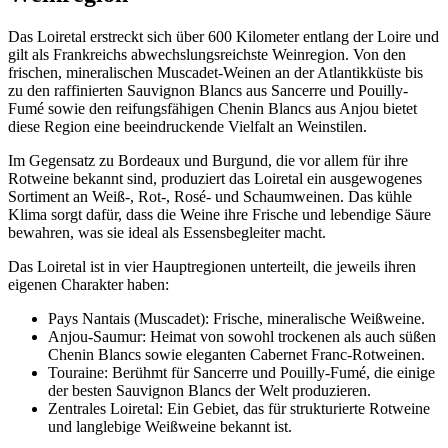
Das Loiretal erstreckt sich über 600 Kilometer entlang der Loire und
gilt als Frankreichs abwechslungsreichste Weinregion. Von den
frischen, mineralischen Muscadet-Weinen an der Atlantikküste bis
zu den raffinierten Sauvignon Blancs aus Sancerre und Pouilly-
Fumé sowie den reifungsfähigen Chenin Blancs aus Anjou bietet
diese Region eine beeindruckende Vielfalt an Weinstilen.
Im Gegensatz zu Bordeaux und Burgund, die vor allem für ihre
Rotweine bekannt sind, produziert das Loiretal ein ausgewogenes
Sortiment an Weiß-, Rot-, Rosé- und Schaumweinen. Das kühle
Klima sorgt dafür, dass die Weine ihre Frische und lebendige Säure
bewahren, was sie ideal als Essensbegleiter macht.
Das Loiretal ist in vier Hauptregionen unterteilt, die jeweils ihren
eigenen Charakter haben:
Pays Nantais (Muscadet): Frische, mineralische Weißweine.
Anjou-Saumur: Heimat von sowohl trockenen als auch süßen
Chenin Blancs sowie eleganten Cabernet Franc-Rotweinen.
Touraine: Berühmt für Sancerre und Pouilly-Fumé, die einige
der besten Sauvignon Blancs der Welt produzieren.
Zentrales Loiretal: Ein Gebiet, das für strukturierte Rotweine
und langlebige Weißweine bekannt ist.