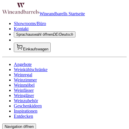
Wineandbarells Startseite
Showrooms/Büro
Kontakt
Sprachauswahl öffnen
DE/Deutsch
Einkaufswagen
Angebote
Weinkühlschränke
Weinregal
Weinzimmer
Weinmöbel
Weinfässer
Weingläser
Weinzubehör
Geschenkideen
Inspirationen
Entdecken
Navigation öffnen