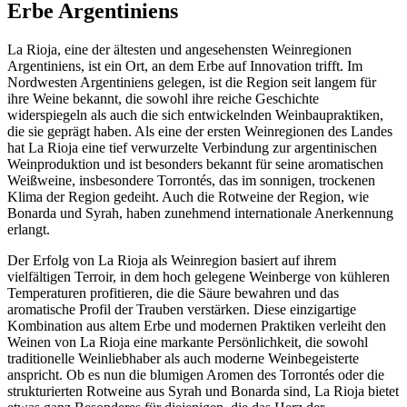
Erbe Argentiniens
La Rioja, eine der ältesten und angesehensten Weinregionen
Argentiniens, ist ein Ort, an dem Erbe auf Innovation trifft. Im
Nordwesten Argentiniens gelegen, ist die Region seit langem für
ihre Weine bekannt, die sowohl ihre reiche Geschichte
widerspiegeln als auch die sich entwickelnden Weinbaupraktiken,
die sie geprägt haben. Als eine der ersten Weinregionen des Landes
hat La Rioja eine tief verwurzelte Verbindung zur argentinischen
Weinproduktion und ist besonders bekannt für seine aromatischen
Weißweine, insbesondere Torrontés, das im sonnigen, trockenen
Klima der Region gedeiht. Auch die Rotweine der Region, wie
Bonarda und Syrah, haben zunehmend internationale Anerkennung
erlangt.
Der Erfolg von La Rioja als Weinregion basiert auf ihrem
vielfältigen Terroir, in dem hoch gelegene Weinberge von kühleren
Temperaturen profitieren, die die Säure bewahren und das
aromatische Profil der Trauben verstärken. Diese einzigartige
Kombination aus altem Erbe und modernen Praktiken verleiht den
Weinen von La Rioja eine markante Persönlichkeit, die sowohl
traditionelle Weinliebhaber als auch moderne Weinbegeisterte
anspricht. Ob es nun die blumigen Aromen des Torrontés oder die
strukturierten Rotweine aus Syrah und Bonarda sind, La Rioja bietet