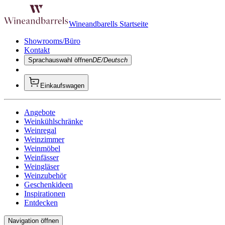
Wineandbarells Startseite
Showrooms/Büro
Kontakt
Sprachauswahl öffnen
DE/Deutsch
Einkaufswagen
Angebote
Weinkühlschränke
Weinregal
Weinzimmer
Weinmöbel
Weinfässer
Weingläser
Weinzubehör
Geschenkideen
Inspirationen
Entdecken
Navigation öffnen