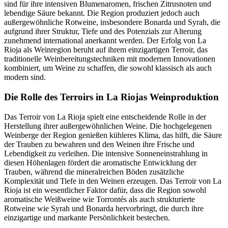
sind für ihre intensiven Blumenaromen, frischen Zitrusnoten und
lebendige Säure bekannt. Die Region produziert jedoch auch
außergewöhnliche Rotweine, insbesondere Bonarda und Syrah, die
aufgrund ihrer Struktur, Tiefe und des Potenzials zur Alterung
zunehmend international anerkannt werden. Der Erfolg von La
Rioja als Weinregion beruht auf ihrem einzigartigen Terroir, das
traditionelle Weinbereitungstechniken mit modernen Innovationen
kombiniert, um Weine zu schaffen, die sowohl klassisch als auch
modern sind.
Die Rolle des Terroirs in La Riojas Weinproduktion
Das Terroir von La Rioja spielt eine entscheidende Rolle in der
Herstellung ihrer außergewöhnlichen Weine. Die hochgelegenen
Weinberge der Region genießen kühleres Klima, das hilft, die Säure
der Trauben zu bewahren und den Weinen ihre Frische und
Lebendigkeit zu verleihen. Die intensive Sonneneinstrahlung in
diesen Höhenlagen fördert die aromatische Entwicklung der
Trauben, während die mineralreichen Böden zusätzliche
Komplexität und Tiefe in den Weinen erzeugen. Das Terroir von La
Rioja ist ein wesentlicher Faktor dafür, dass die Region sowohl
aromatische Weißweine wie Torrontés als auch strukturierte
Rotweine wie Syrah und Bonarda hervorbringt, die durch ihre
einzigartige und markante Persönlichkeit bestechen.