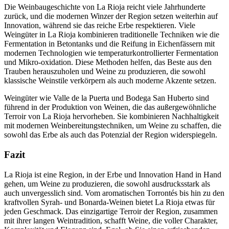
Die Weinbaugeschichte von La Rioja reicht viele Jahrhunderte
zurück, und die modernen Winzer der Region setzen weiterhin auf
Innovation, während sie das reiche Erbe respektieren. Viele
Weingüter in La Rioja kombinieren traditionelle Techniken wie die
Fermentation in Betontanks und die Reifung in Eichenfässern mit
modernen Technologien wie temperaturkontrollierter Fermentation
und Mikro-oxidation. Diese Methoden helfen, das Beste aus den
Trauben herauszuholen und Weine zu produzieren, die sowohl
klassische Weinstile verkörpern als auch moderne Akzente setzen.
Weingüter wie Valle de la Puerta und Bodega San Huberto sind
führend in der Produktion von Weinen, die das außergewöhnliche
Terroir von La Rioja hervorheben. Sie kombinieren Nachhaltigkeit
mit modernen Weinbereitungstechniken, um Weine zu schaffen, die
sowohl das Erbe als auch das Potenzial der Region widerspiegeln.
Fazit
La Rioja ist eine Region, in der Erbe und Innovation Hand in Hand
gehen, um Weine zu produzieren, die sowohl ausdrucksstark als
auch unvergesslich sind. Vom aromatischen Torrontés bis hin zu den
kraftvollen Syrah- und Bonarda-Weinen bietet La Rioja etwas für
jeden Geschmack. Das einzigartige Terroir der Region, zusammen
mit ihrer langen Weintradition, schafft Weine, die voller Charakter,