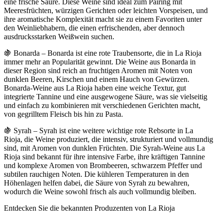
eine frische Säure. Diese Weine sind ideal zum Pairing mit
Meeresfrüchten, würzigen Gerichten oder leichten Vorspeisen, und
ihre aromatische Komplexität macht sie zu einem Favoriten unter
den Weinliebhabern, die einen erfrischenden, aber dennoch
ausdrucksstarken Weißwein suchen.
🍇 Bonarda – Bonarda ist eine rote Traubensorte, die in La Rioja
immer mehr an Popularität gewinnt. Die Weine aus Bonarda in
dieser Region sind reich an fruchtigen Aromen mit Noten von
dunklen Beeren, Kirschen und einem Hauch von Gewürzen.
Bonarda-Weine aus La Rioja haben eine weiche Textur, gut
integrierte Tannine und eine ausgewogene Säure, was sie vielseitig
und einfach zu kombinieren mit verschiedenen Gerichten macht,
von gegrilltem Fleisch bis hin zu Pasta.
🍇 Syrah – Syrah ist eine weitere wichtige rote Rebsorte in La
Rioja, die Weine produziert, die intensiv, strukturiert und vollmundig
sind, mit Aromen von dunklen Früchten. Die Syrah-Weine aus La
Rioja sind bekannt für ihre intensive Farbe, ihre kräftigen Tannine
und komplexe Aromen von Brombeeren, schwarzem Pfeffer und
subtilen rauchigen Noten. Die kühleren Temperaturen in den
Höhenlagen helfen dabei, die Säure von Syrah zu bewahren,
wodurch die Weine sowohl frisch als auch vollmundig bleiben.
Entdecken Sie die bekannten Produzenten von La Rioja