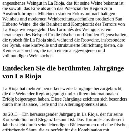
angesehenes Weingut in La Rioja, das für seine Weine bekannt ist,
die sowohl das Erbe als auch das Potenzial der Region zum
Ausdruck bringen. Mit einem starken Fokus auf nachhaltigen
Weinbau und modernen Weinbereitungstechniken produziert San
Huberto Weine, die die Reinheit und Komplexität des Terroirs von
La Rioja widerspiegeln. Das Torrontés des Weinguts ist ein
herausragendes Beispiel für die frischen und floralen Eigenschaften,
die typisch für La Rioja sind, während die Rotweine, insbesondere
der Syrah, eine kraftvolle und strukturierte Stilrichtung bieten, die
Kenner ansprechen, die nach einem ausgewogenen und
vollmundigen Wein suchen.
Entdecken Sie die berühmten Jahrgänge
von La Rioja
La Rioja hat mehrere bemerkenswerte Jahrgänge hervorgebracht,
die die Weine der Region geprägt und zu ihrem internationalen
Erfolg beigetragen haben. Diese Jahrgänge zeichnen sich besonders
durch ihre Balance, Tiefe und ihr Alterungspotenzial aus.
📅 2013 – Ein herausragender Jahrgang in La Rioja, der für seine
Konzentration und Eleganz bekannt ist. Das Torrontés aus diesem
Jahr besticht durch seine lebendigen Blütenaromen und eine frische,
erfrischende Säure, die es perfekt für die Kombination mit