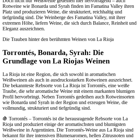
Doch nicht nur Weißweine gedeihen hier hervorragend – auch
Rotweine wie Bonarda und Syrah finden im Famatina Valley ihren
Platz und produzieren Weine, die strukturiert, reichhaltig und
tiefgründig sind. Die Weinberge des Famatina Valley, mit ihrer
extremen Höhe, liefern Weine, die sich durch Balance, Reinheit und
Eleganz auszeichnen.
Die Trauben hinter den berühmten Weinen von La Rioja
Torrontés, Bonarda, Syrah: Die
Grundlage von La Riojas Weinen
La Rioja ist eine Region, die sich sowohl in aromatischen
Weißweinen als auch in ausdrucksstarken Rotweinen auszeichnet.
Die bekannteste Rebsorte von La Rioja ist Torrontés, eine weiße
Traube, die sehr aromatische Weine mit einem markanten blumigen
Profil hervorbringt. Neben Torrontés gedeihen auch Rotweinsorten
wie Bonarda und Syrah in der Region und erzeugen Weine, die
vollmundig, strukturiert und tiefgründig sind.
🍇 Torrontés – Torrontés ist die herausragende Rebsorte von La
Rioja und produziert einige der aromatischsten und blumigsten
Weißweine in Argentinien. Die Torrontés-Weine aus La Rioja sind
bekannt für ihre intensiven Blumenaromen, hellen Zitrusnoten und