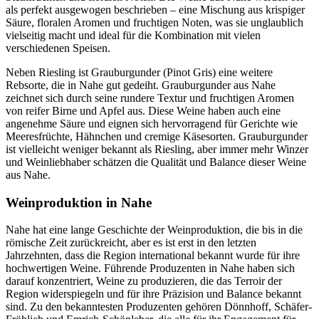
als perfekt ausgewogen beschrieben – eine Mischung aus krispiger
Säure, floralen Aromen und fruchtigen Noten, was sie unglaublich
vielseitig macht und ideal für die Kombination mit vielen
verschiedenen Speisen.
Neben Riesling ist Grauburgunder (Pinot Gris) eine weitere
Rebsorte, die in Nahe gut gedeiht. Grauburgunder aus Nahe
zeichnet sich durch seine rundere Textur und fruchtigen Aromen
von reifer Birne und Apfel aus. Diese Weine haben auch eine
angenehme Säure und eignen sich hervorragend für Gerichte wie
Meeresfrüchte, Hähnchen und cremige Käsesorten. Grauburgunder
ist vielleicht weniger bekannt als Riesling, aber immer mehr Winzer
und Weinliebhaber schätzen die Qualität und Balance dieser Weine
aus Nahe.
Weinproduktion in Nahe
Nahe hat eine lange Geschichte der Weinproduktion, die bis in die
römische Zeit zurückreicht, aber es ist erst in den letzten
Jahrzehnten, dass die Region international bekannt wurde für ihre
hochwertigen Weine. Führende Produzenten in Nahe haben sich
darauf konzentriert, Weine zu produzieren, die das Terroir der
Region widerspiegeln und für ihre Präzision und Balance bekannt
sind. Zu den bekanntesten Produzenten gehören Dönnhoff, Schäfer-