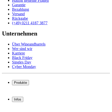
Häufig gestellte Fragen
Garantie
Bezahlung
Versand
Rückgabe
(+49) 0211 4187 3877
Unternehmen
Über Wineandbarrels
Wer sind wir
Karriere
Black Friday
Singles Day
Cyber Monday
Produkte
Weinkühlschrank
Weinregal
Infos
Weinmöbel
Weinfässer
Häufig gestellte Fragen
Weinzubehör