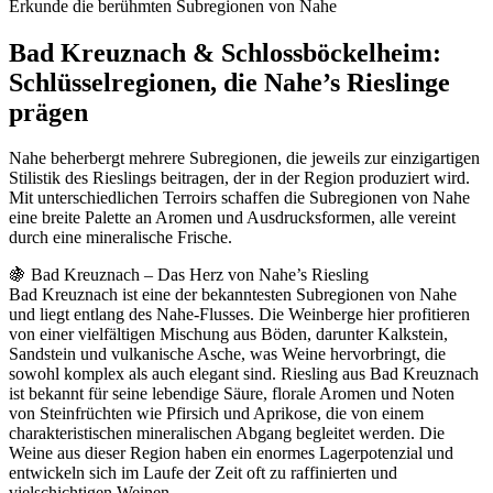
Erkunde die berühmten Subregionen von Nahe
Bad Kreuznach & Schlossböckelheim:
Schlüsselregionen, die Nahe’s Rieslinge
prägen
Nahe beherbergt mehrere Subregionen, die jeweils zur einzigartigen
Stilistik des Rieslings beitragen, der in der Region produziert wird.
Mit unterschiedlichen Terroirs schaffen die Subregionen von Nahe
eine breite Palette an Aromen und Ausdrucksformen, alle vereint
durch eine mineralische Frische.
🍇 Bad Kreuznach – Das Herz von Nahe’s Riesling
Bad Kreuznach ist eine der bekanntesten Subregionen von Nahe
und liegt entlang des Nahe-Flusses. Die Weinberge hier profitieren
von einer vielfältigen Mischung aus Böden, darunter Kalkstein,
Sandstein und vulkanische Asche, was Weine hervorbringt, die
sowohl komplex als auch elegant sind. Riesling aus Bad Kreuznach
ist bekannt für seine lebendige Säure, florale Aromen und Noten
von Steinfrüchten wie Pfirsich und Aprikose, die von einem
charakteristischen mineralischen Abgang begleitet werden. Die
Weine aus dieser Region haben ein enormes Lagerpotenzial und
entwickeln sich im Laufe der Zeit oft zu raffinierten und
vielschichtigen Weinen.