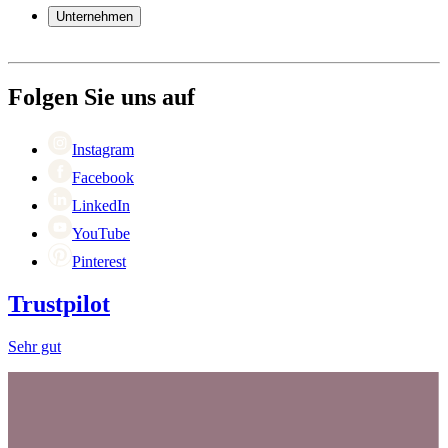
Garantie
Unternehmen
Bezahlung
Versand
Über Wineandbarrels
Rückgabe
Wer sind wir
(+49) 0211 4187 3877
Karriere
Folgen Sie uns auf
Black Friday
Singles Day
Cyber Monday
Instagram
Facebook
LinkedIn
YouTube
Pinterest
Trustpilot
Sehr gut