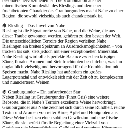
besonders hervorzuheben ist. Die Kombination aus der
mineralischen Komplexität des Rieslings und dem eher
fruchtbetonten Charakter des Grauburgunders macht Nahe zu einer
Region, die sowohl vielseitig als auch charakterstark ist.
🍇 Riesling – Das Juwel von Nahe
Riesling ist die Signaturrebe von Nahe, und die Weine, die aus
dieser Traube gewonnen werden, gehören zu den besten der Welt.
Die unterschiedlichen Terroirs der Region verleihen Nahe
Rieslingen ein breites Spektrum an Ausdrucksmöglichkeiten – von
trocken bis süß, stets jedoch mit einer exceptionellen Mineralität.
Nahe Riesling wird oft als perfekte Balance zwischen krispiger
Säure, floralen Aromen und Steinfruchtnoten beschrieben, was ihn
unglaublich vielseitig und hervorragend für die Kombination mit
Speisen macht. Nahe Riesling hat außerdem ein großes
Lagerpotenzial und entwickelt sich mit der Zeit oft zu komplexeren
und nuancierteren Weinen.
🍇 Grauburgunder – Ein aufstrebender Star
Neben Riesling ist Grauburgunder (Pinot Gris) eine weitere
Rebsorte, die in Nahe’s Terroirs exzellente Weine hervorbringt.
Grauburgunder aus Nahe zeichnet sich durch seine Rundheit, reiche
Textur und Aromen von reifer Birne, Apfel und Honignoten aus.
Diese Weine besitzen einen subtilen Gewürzton und eine frische
Säure, die sie perfekt für die Begleitung einer Vielzahl von
Gerichten wie Meeresfrüchten, Geflügel und cremigen Käsesorten