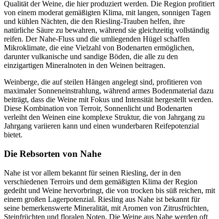
Qualität der Weine, die hier produziert werden. Die Region profitiert
von einem moderat gemäßigten Klima, mit langen, sonnigen Tagen
und kühlen Nächten, die den Riesling-Trauben helfen, ihre
natürliche Säure zu bewahren, während sie gleichzeitig vollständig
reifen. Der Nahe-Fluss und die umliegenden Hügel schaffen
Mikroklimate, die eine Vielzahl von Bodenarten ermöglichen,
darunter vulkanische und sandige Böden, die alle zu den
einzigartigen Mineralnoten in den Weinen beitragen.
Weinberge, die auf steilen Hängen angelegt sind, profitieren von
maximaler Sonneneinstrahlung, während armes Bodenmaterial dazu
beiträgt, dass die Weine mit Fokus und Intensität hergestellt werden.
Diese Kombination von Terroir, Sonnenlicht und Bodenarten
verleiht den Weinen eine komplexe Struktur, die von Jahrgang zu
Jahrgang variieren kann und einen wunderbaren Reifepotenzial
bietet.
Die Rebsorten von Nahe
Nahe ist vor allem bekannt für seinen Riesling, der in den
verschiedenen Terroirs und dem gemäßigten Klima der Region
gedeiht und Weine hervorbringt, die von trocken bis süß reichen, mit
einem großen Lagerpotenzial. Riesling aus Nahe ist bekannt für
seine bemerkenswerte Mineralität, mit Aromen von Zitrusfrüchten,
Steinfrüchten und floralen Noten. Die Weine aus Nahe werden oft