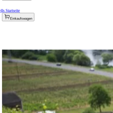
ls Startseite
Einkaufswagen