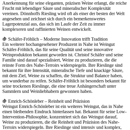
Anerkennung für seine eleganten, präzisen Weine erlangt, die reiche
Frucht mit lebendiger Säure und mineralischer Komplexität
vereinen. Dönnhoffs Riesling wird oft als einer der besten der Welt
angesehen und zeichnet sich durch ein bemerkenswertes
Lagerpotenzial aus, das sich im Laufe der Zeit zu immer
komplexeren und raffinierten Weinen entwickelt.
🍇 Schäfer-Fröhlich – Moderne Innovation trifft Tradition
Ein weiterer hochangesehener Produzent in Nahe ist Weingut
Schäfer-Fröhlich, das für seine Qualität und seine innovative
Weinproduktion bekannt geworden ist. Christof Schäfer und seine
Familie sind darauf spezialisiert, Weine zu produzieren, die die
reinste Form des Nahe-Terroirs widerspiegeln. Ihre Rieslinge sind
bekannt für ihre Intensität, mineralische Tiefe und knackige Säure,
mit dem Ziel, Weine zu schaffen, die Struktur und Balance haben,
um wunderbar zu reifen. Schäfer-Fröhlich ist besonders bekannt für
seine trockenen Rieslinge, die eine treue Anhängerschaft unter
Sammlern und Weinliebhabern gewonnen haben.
🍇 Emrich-Schönleber – Reinheit und Präzision
Weingut Emrich-Schönleber ist ein weiteres Weingut, das in Nahe
einen bleibenden Eindruck hinterlassen hat. Bekannt für seine Low-
Intervention-Philosophie, konzentriert sich das Weingut darauf,
Weine zu produzieren, die die Reinheit und Präzision des Nahe-
Terroirs widerspiegeln. Ihre Rieslinge sind intensiv und komplex,