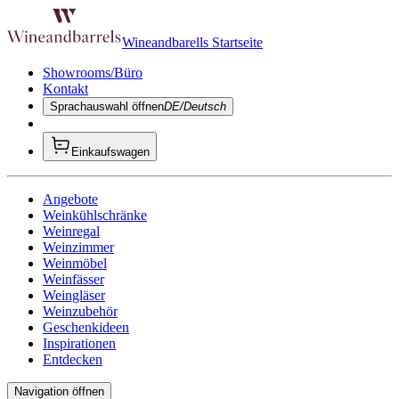
Wineandbarells Startseite
Showrooms/Büro
Kontakt
Sprachauswahl öffnen
DE/Deutsch
Einkaufswagen
Angebote
Weinkühlschränke
Weinregal
Weinzimmer
Weinmöbel
Weinfässer
Weingläser
Weinzubehör
Geschenkideen
Inspirationen
Entdecken
Navigation öffnen