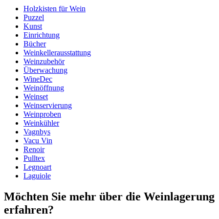
Holzkisten für Wein
Abmessungen (BxHxT cm)
Puzzel
Gewicht (kg)
3.2
Kunst
Höhe (cm)
19.7
Einrichtung
Breite (cm)
35.3
Bücher
Tiefe (cm)
50
Weinkellerausstattung
Weinzubehör
Überwachung
WineDec
Weinöffnung
Weinset
Weinservierung
Weinproben
Weinkühler
Vagnbys
Vacu Vin
Renoir
Pulltex
Legnoart
Laguiole
Möchten Sie mehr über die Weinlagerung
erfahren?