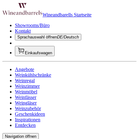
Wineandbarells Startseite
Showrooms/Büro
Kontakt
Sprachauswahl öffnen
DE/Deutsch
Einkaufswagen
Angebote
Weinkühlschränke
Weinregal
Weinzimmer
Weinmöbel
Weinfässer
Weingläser
Weinzubehör
Geschenkideen
Inspirationen
Entdecken
Navigation öffnen