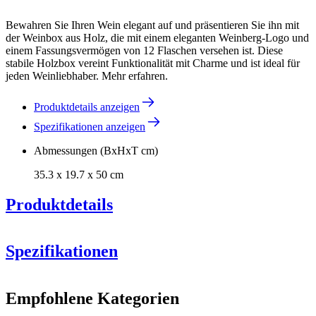
Bewahren Sie Ihren Wein elegant auf und präsentieren Sie ihn mit
der Weinbox aus Holz, die mit einem eleganten Weinberg-Logo und
einem Fassungsvermögen von 12 Flaschen versehen ist. Diese
stabile Holzbox vereint Funktionalität mit Charme und ist ideal für
jeden Weinliebhaber. Mehr erfahren.
Produktdetails anzeigen
Spezifikationen anzeigen
Abmessungen (BxHxT cm)
35.3 x 19.7 x 50 cm
Produktdetails
Spezifikationen
Information
Empfohlene Kategorien
Produktnummer
CAJ0012B-Model D - Chassa