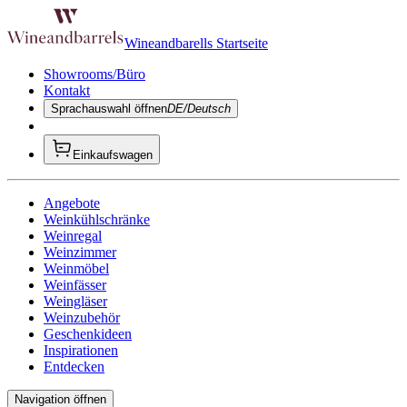
Wineandbarells Startseite
Showrooms/Büro
Kontakt
Sprachauswahl öffnen
DE/Deutsch
Einkaufswagen
Angebote
Weinkühlschränke
Weinregal
Weinzimmer
Weinmöbel
Weinfässer
Weingläser
Weinzubehör
Geschenkideen
Inspirationen
Entdecken
Navigation öffnen