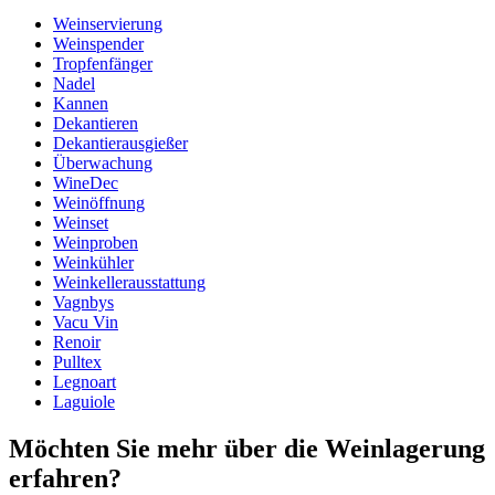
Weinservierung
Abmessungen (BxHxT cm)
Weinspender
Gewicht (kg)
1
Tropfenfänger
Höhe (cm)
10
Nadel
Breite (cm)
19
Kannen
Tiefe (cm)
19
Dekantieren
Dekantierausgießer
wine accessories
Überwachung
WineDec
Status When Soldout
active
Weinöffnung
Weinset
Weinproben
Weinkühler
Weinkellerausstattung
Vagnbys
Vacu Vin
Renoir
Pulltex
Legnoart
Laguiole
Möchten Sie mehr über die Weinlagerung
erfahren?