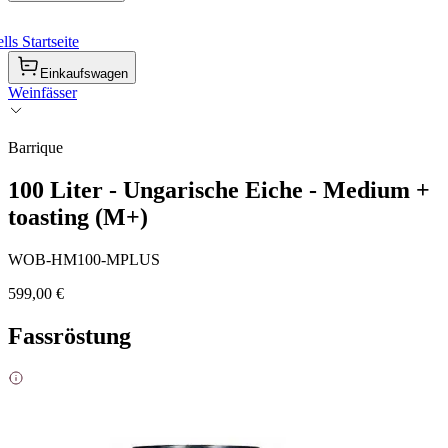
ls Startseite
Einkaufswagen
Weinfässer
Barrique
100 Liter - Ungarische Eiche - Medium +
toasting (M+)
WOB-HM100-MPLUS
599,00 €
Fassröstung