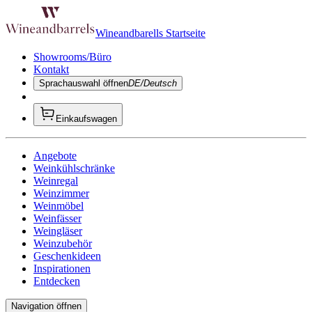
Wineandbarells Startseite
Showrooms/Büro
Kontakt
Sprachauswahl öffnen
DE/Deutsch
Einkaufswagen
Angebote
Weinkühlschränke
Weinregal
Weinzimmer
Weinmöbel
Weinfässer
Weingläser
Weinzubehör
Geschenkideen
Inspirationen
Entdecken
Navigation öffnen