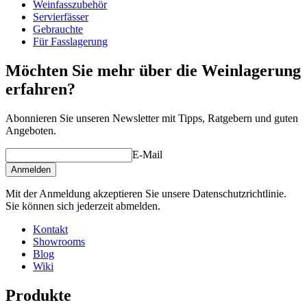
Weinfasszubehör
Gewicht (kg)
31
Servierfässer
Gebrauchte
Für Fasslagerung
Möchten Sie mehr über die Weinlagerung
erfahren?
Sehe Fass-Zubehör / Verwandte Produkte.
Abonnieren Sie unseren Newsletter mit Tipps, Ratgebern und guten
Angeboten.
E-Mail
Anmelden
Mit der Anmeldung akzeptieren Sie unsere Datenschutzrichtlinie.
Sie können sich jederzeit abmelden.
Kontakt
Showrooms
Blog
Wiki
Produkte