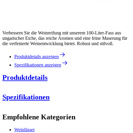
Verbessern Sie die Weinreifung mit unserem 100-Liter-Fass aus
ungarischer Eiche, das reiche Aromen und eine feine Maserung für
die verfeinerte Weinentwicklung bietet. Robust und stilvoll.
Produktdetails anzeigen
Spezifikationen anzeigen
Produktdetails
Spezifikationen
Information
Empfohlene Kategorien
Produktnummer
WOB-HM100-MPLUS
Weinfässer
Abmessungen (BxHxT cm)