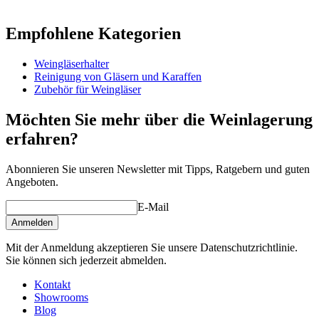
Information
Empfohlene Kategorien
Produktnummer
RWRW1
Weingläserhalter
Abmessungen (BxHxT cm)
Reinigung von Gläsern und Karaffen
Gewicht (kg)
0.2
Zubehör für Weingläser
Höhe (cm)
4.5
Breite (cm)
10.5
Möchten Sie mehr über die Weinlagerung
Tiefe (cm)
25.6
erfahren?
Abonnieren Sie unseren Newsletter mit Tipps, Ratgebern und guten
Angeboten.
E-Mail
Anmelden
Mit der Anmeldung akzeptieren Sie unsere Datenschutzrichtlinie.
Sie können sich jederzeit abmelden.
Kontakt
Showrooms
Blog