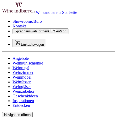
Wineandbarells Startseite
Showrooms/Büro
Kontakt
Sprachauswahl öffnen
DE/Deutsch
Einkaufswagen
Angebote
Weinkühlschränke
Weinregal
Weinzimmer
Weinmöbel
Weinfässer
Weingläser
Weinzubehör
Geschenkideen
Inspirationen
Entdecken
Navigation öffnen