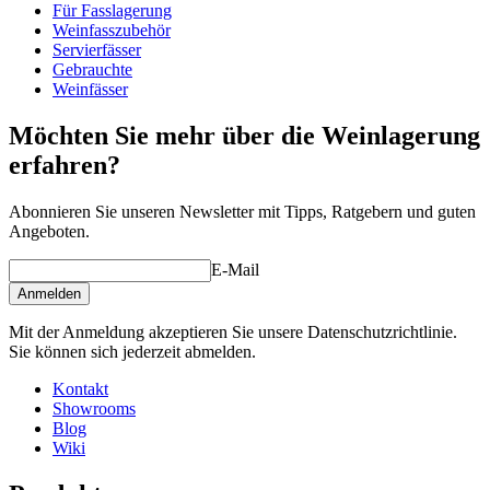
Für Fasslagerung
Abmessungen (BxHxT cm)
Weinfasszubehör
Ständer, Spund und evtl. Hahn (es ist kein Hahnloch gebohrt
Gewicht (kg)
95
Servierfässer
worden) sind nicht im Lieferumfang enthalten. Müssen separat
Gebrauchte
bestellt werden. Sehe
Fass-Zubehör
/ verwandte Produkte.
wine barrels
Weinfässer
Status When Soldout
active
Möchten Sie mehr über die Weinlagerung
erfahren?
Abonnieren Sie unseren Newsletter mit Tipps, Ratgebern und guten
Angeboten.
E-Mail
Anmelden
Mit der Anmeldung akzeptieren Sie unsere Datenschutzrichtlinie.
Sie können sich jederzeit abmelden.
Kontakt
Showrooms
Blog
Wiki