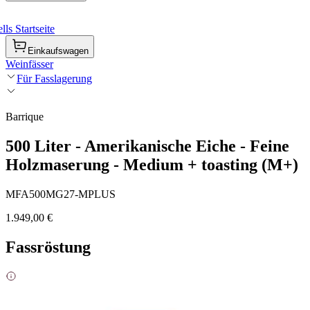
ls Startseite
Einkaufswagen
Weinfässer
Für Fasslagerung
Barrique
500 Liter - Amerikanische Eiche - Feine
Holzmaserung - Medium + toasting (M+)
MFA500MG27-MPLUS
1.949,00 €
Fassröstung