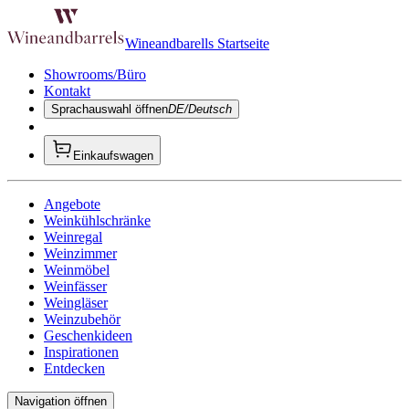
Wineandbarells Startseite
Showrooms/Büro
Kontakt
Sprachauswahl öffnen
DE/Deutsch
Einkaufswagen
Angebote
Weinkühlschränke
Weinregal
Weinzimmer
Weinmöbel
Weinfässer
Weingläser
Weinzubehör
Geschenkideen
Inspirationen
Entdecken
Navigation öffnen