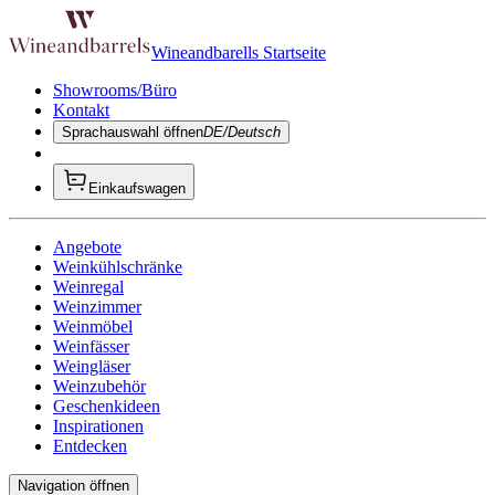
Wineandbarells Startseite
Showrooms/Büro
Kontakt
Sprachauswahl öffnen
DE/Deutsch
Einkaufswagen
Angebote
Weinkühlschränke
Weinregal
Weinzimmer
Weinmöbel
Weinfässer
Weingläser
Weinzubehör
Geschenkideen
Inspirationen
Entdecken
Navigation öffnen