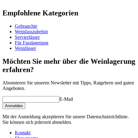
Information
Empfohlene Kategorien
Produktnummer
ARSP225-1QUARTER
Gebrauchte
Abmessungen (BxHxT cm)
Weinfasszubehör
Gewicht (kg)
30.5
Servierfässer
Höhe (cm)
25
Für Fasslagerung
Breite (cm)
70
Weinfässer
Tiefe (cm)
70
Möchten Sie mehr über die Weinlagerung
erfahren?
Abonnieren Sie unseren Newsletter mit Tipps, Ratgebern und guten
Angeboten.
E-Mail
Anmelden
Mit der Anmeldung akzeptieren Sie unsere Datenschutzrichtlinie.
Sie können sich jederzeit abmelden.
Kontakt