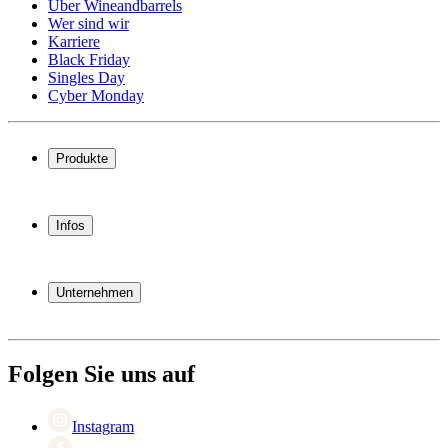
Über Wineandbarrels
Wer sind wir
Karriere
Black Friday
Singles Day
Cyber Monday
Produkte
Weinkühlschrank
Weinregal
Infos
Weinmöbel
Weinfässer
Häufig gestellte Fragen
Weinzubehör
Garantie
Unternehmen
Bezahlung
Versand
Über Wineandbarrels
Rückgabe
Wer sind wir
(+49) 0211 4187 3877
Karriere
Folgen Sie uns auf
Black Friday
Singles Day
Cyber Monday
Instagram