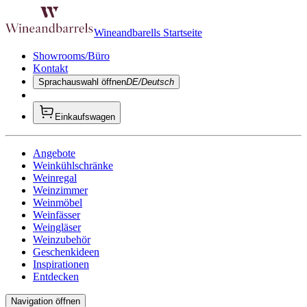
Wineandbarells Startseite
Showrooms/Büro
Kontakt
Sprachauswahl öffnen
DE/Deutsch
Einkaufswagen
Angebote
Weinkühlschränke
Weinregal
Weinzimmer
Weinmöbel
Weinfässer
Weingläser
Weinzubehör
Geschenkideen
Inspirationen
Entdecken
Navigation öffnen