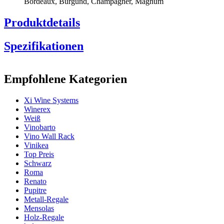
Bordeaux, Burgund, Champagner, Magnum
Produktdetails
Spezifikationen
Information
Empfohlene Kategorien
Produktnummer
13029
Xi Wine Systems
Allgemein
Winerex
Platzierung
Boden
Weiß
Oberfläche
Metall
Vinobarto
Modular
Ja
Vino Wall Rack
Vinikea
Flaschen
Top Preis
Schwarz
Anzahl der Flaschen (Bordeaux)
52
Roma
Flaschentyp
Bordeaux, Burgund, Champagner, Magnum
Renato
Pupitre
Abmessungen (BxHxT cm)
Metall-Regale
Mensolas
Höhe (cm)
113
Holz-Regale
Breite (cm)
58