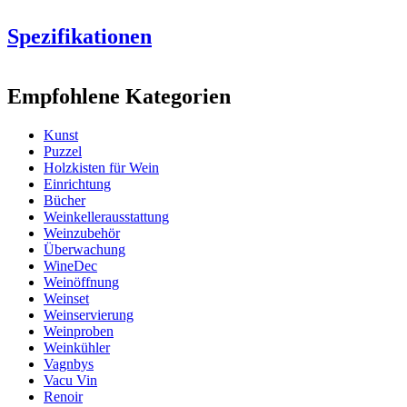
Spezifikationen
Information
Empfohlene Kategorien
Produktnummer
Italia50X70
Kunst
Abmessungen (BxHxT cm)
Puzzel
Höhe (cm)
40
Holzkisten für Wein
Breite (cm)
30
Einrichtung
Gewicht (kg)
0.3
Bücher
Tiefe (cm)
7.5
Weinkellerausstattung
Weinzubehör
Überwachung
WineDec
Weinöffnung
Weinset
Weinservierung
Weinproben
Weinkühler
Vagnbys
Vacu Vin
Renoir