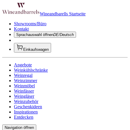
Wineandbarells Startseite
Showrooms/Büro
Kontakt
Sprachauswahl öffnen
DE/Deutsch
Einkaufswagen
Angebote
Weinkühlschränke
Weinregal
Weinzimmer
Weinmöbel
Weinfässer
Weingläser
Weinzubehör
Geschenkideen
Inspirationen
Entdecken
Navigation öffnen