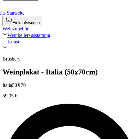
ls Startseite
Einkaufswagen
Weinzubehör
Weinkellerausstattung
Kunst
Brushery
Weinplakat - Italia (50x70cm)
Italia50X70
59,95 €