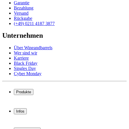
Garantie
Bezahlung
Versand
Rückgabe
(+49) 0211 4187 3877
Unternehmen
Über Wineandbarrels
Wer sind wir
Karriere
Black Friday
Singles Day
Cyber Monday
Produkte
Weinkühlschrank
Weinregal
Infos
Weinmöbel
Weinfässer
Häufig gestellte Fragen
Weinzubehör
Garantie