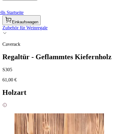
ls Startseite
Einkaufswagen
Zubehör für Weinregale
Caverack
Regaltür - Geflammtes Kiefernholz
S305
61,00 €
Holzart