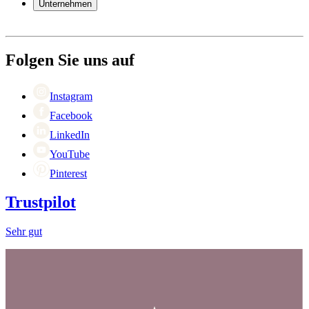
Unternehmen
Bezahlung
Versand
Über Wineandbarrels
Rückgabe
Wer sind wir
(+49) 0211 4187 3877
Karriere
Folgen Sie uns auf
Black Friday
Singles Day
Cyber Monday
Instagram
Facebook
LinkedIn
YouTube
Pinterest
Trustpilot
Sehr gut