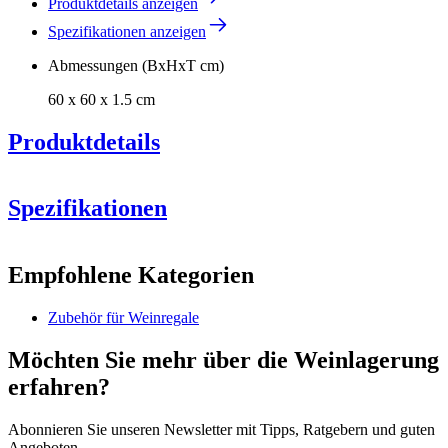
Produktdetails anzeigen
Spezifikationen anzeigen
Abmessungen (BxHxT cm)
60 x 60 x 1.5 cm
Produktdetails
Spezifikationen
Information
Empfohlene Kategorien
Produktnummer
S305
Zubehör für Weinregale
Allgemein
Machen Sie sich Ihre eigene Zusammenstellung aus diesen Modulen
Hersteller
Caverack
Möchten Sie mehr über die Weinlagerung
in unserem online Weinkeller-Einrichtungstool (öffnet ein neues
Oberfläche
Verkohltes Kiefernholz
Fenster und setzt voraus, dass Flash installiert ist)
erfahren?
Modular
true
Abmessungen (BxHxT cm)
Abonnieren Sie unseren Newsletter mit Tipps, Ratgebern und guten
Angeboten.