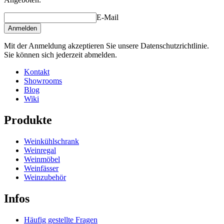
Höhe (cm)
60
Breite (cm)
60
E-Mail
Tiefe (cm)
1.5
Anmelden
Gewicht (kg)
4.9
Mit der Anmeldung akzeptieren Sie unsere Datenschutzrichtlinie.
Sie können sich jederzeit abmelden.
Kontakt
Showrooms
Blog
Wiki
Produkte
Weinkühlschrank
Weinregal
Weinmöbel
Weinfässer
Weinzubehör
Infos
Häufig gestellte Fragen