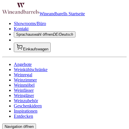
Wineandbarells Startseite
Showrooms/Büro
Kontakt
Sprachauswahl öffnen
DE/Deutsch
Einkaufswagen
Angebote
Weinkühlschränke
Weinregal
Weinzimmer
Weinmöbel
Weinfässer
Weingläser
Weinzubehör
Geschenkideen
Inspirationen
Entdecken
Navigation öffnen