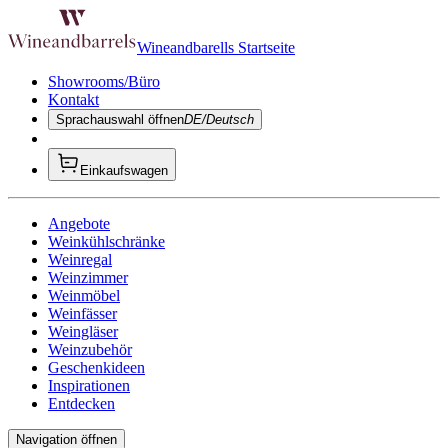
Wineandbarells Startseite
Showrooms/Büro
Kontakt
Sprachauswahl öffnen
DE/Deutsch
Einkaufswagen
Angebote
Weinkühlschränke
Weinregal
Weinzimmer
Weinmöbel
Weinfässer
Weingläser
Weinzubehör
Geschenkideen
Inspirationen
Entdecken
Navigation öffnen