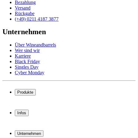
Bezahlung
Versand
Rückgabe
(+49) 0211 4187 3877
Unternehmen
Über Wineandbarrels
Wer sind wir
Karriere
Black Friday
Singles Day
Cyber Monday
Produkte
Weinkühlschrank
Weinregal
Infos
Weinmöbel
Weinfässer
Häufig gestellte Fragen
Weinzubehör
Garantie
Unternehmen
Bezahlung