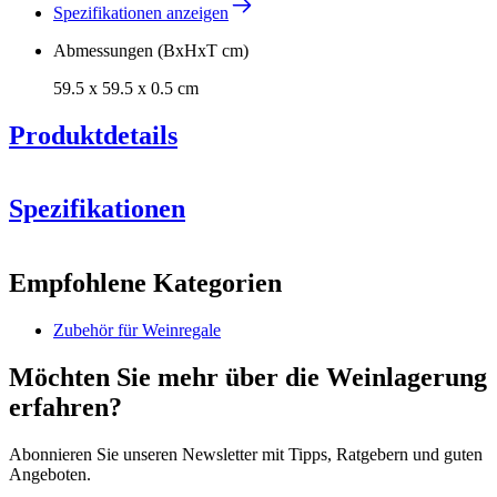
Spezifikationen anzeigen
Abmessungen (BxHxT cm)
59.5 x 59.5 x 0.5 cm
Produktdetails
Spezifikationen
Information
Empfohlene Kategorien
Produktnummer
S6BLACK
Zubehör für Weinregale
Allgemein
Hersteller
Caverack
Möchten Sie mehr über die Weinlagerung
Oberfläche
Schwarz
erfahren?
Abmessungen (BxHxT cm)
Abonnieren Sie unseren Newsletter mit Tipps, Ratgebern und guten
Höhe (cm)
59.5
Angeboten.
Breite (cm)
59.5