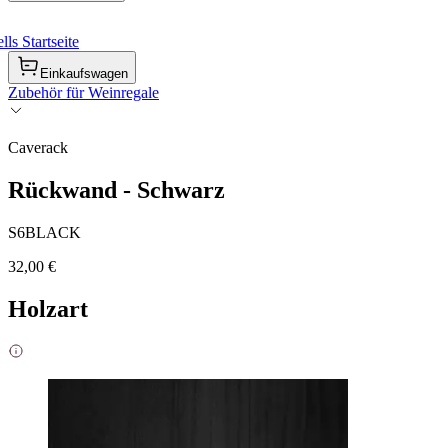
ls Startseite
Einkaufswagen
Zubehör für Weinregale
Caverack
Rückwand - Schwarz
S6BLACK
32,00 €
Holzart