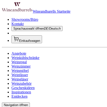
Wineandbarells Startseite
Showrooms/Büro
Kontakt
Sprachauswahl öffnen
DE/Deutsch
Einkaufswagen
Angebote
Weinkühlschränke
Weinregal
Weinzimmer
Weinmöbel
Weinfässer
Weingläser
Weinzubehör
Geschenkideen
Inspirationen
Entdecken
Navigation öffnen