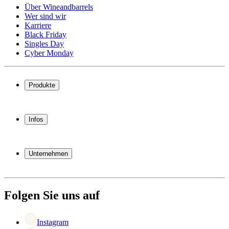
Über Wineandbarrels
Wer sind wir
Karriere
Black Friday
Singles Day
Cyber Monday
Produkte
Weinkühlschrank
Weinregal
Infos
Weinmöbel
Weinfässer
Häufig gestellte Fragen
Weinzubehör
Garantie
Unternehmen
Bezahlung
Versand
Über Wineandbarrels
Rückgabe
Wer sind wir
(+49) 0211 4187 3877
Karriere
Folgen Sie uns auf
Black Friday
Singles Day
Cyber Monday
Instagram