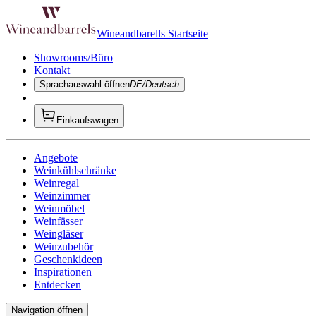
Wineandbarells Startseite
Showrooms/Büro
Kontakt
Sprachauswahl öffnen
DE/Deutsch
Einkaufswagen
Angebote
Weinkühlschränke
Weinregal
Weinzimmer
Weinmöbel
Weinfässer
Weingläser
Weinzubehör
Geschenkideen
Inspirationen
Entdecken
Navigation öffnen