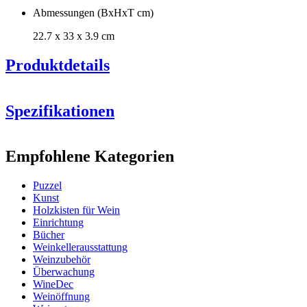
Abmessungen (BxHxT cm)
22.7 x 33 x 3.9 cm
Produktdetails
Weinpuzzle - Italien
Spezifikationen
Information
Empfohlene Kategorien
Produktnummer
WWITALY
Puzzel
Abmessungen (BxHxT cm)
Kunst
Höhe (cm)
33
Holzkisten für Wein
Breite (cm)
22.7
Einrichtung
Gewicht (kg)
0.80
Bücher
Tiefe (cm)
3.9
Weinkellerausstattung
Weinzubehör
Überwachung
WineDec
Weinöffnung