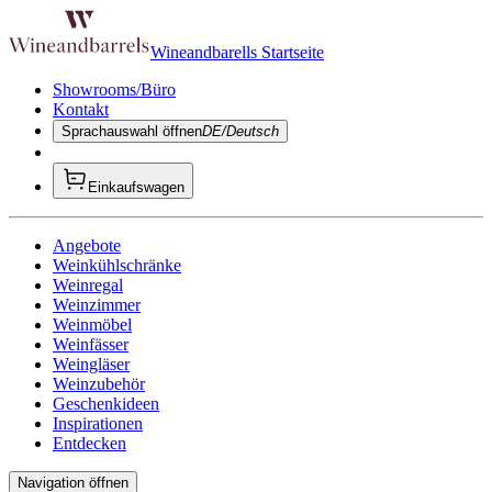
Wineandbarells Startseite
Showrooms/Büro
Kontakt
Sprachauswahl öffnen
DE/Deutsch
Einkaufswagen
Angebote
Weinkühlschränke
Weinregal
Weinzimmer
Weinmöbel
Weinfässer
Weingläser
Weinzubehör
Geschenkideen
Inspirationen
Entdecken
Navigation öffnen