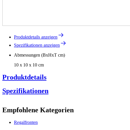
Produktdetails anzeigen
Spezifikationen anzeigen
Abmessungen (BxHxT cm)
10 x 10 x 10 cm
Produktdetails
Spezifikationen
Information
Empfohlene Kategorien
Produktnummer
DZ01-0537-1
Regalfronten
Allgemein