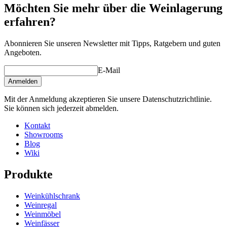
Hersteller
Pevino
Möchten Sie mehr über die Weinlagerung
erfahren?
Abmessungen (BxHxT cm)
Gewicht (kg)
1
Abonnieren Sie unseren Newsletter mit Tipps, Ratgebern und guten
Höhe (cm)
10
Angeboten.
Breite (cm)
10
Tiefe (cm)
10
E-Mail
Anmelden
Mit der Anmeldung akzeptieren Sie unsere Datenschutzrichtlinie.
Sie können sich jederzeit abmelden.
Kontakt
Showrooms
Blog
Wiki
Produkte
Weinkühlschrank
Weinregal
Weinmöbel
Weinfässer