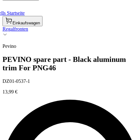
ls Startseite
Einkaufswagen
Regalfronten
Pevino
PEVINO spare part - Black aluminum
trim For PNG46
DZ01-0537-1
13,99 €