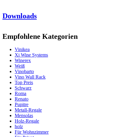
Information
Downloads
Produktnummer
CAVA42BLACK
Allgemein
Empfohlene Kategorien
Lieferung
Unmontiert
Platzierung
Boden
Vinikea
Oberfläche
Schwarz
Xi Wine Systems
Modular
false
Winerex
Weiß
Flaschen
Vinobarto
Vino Wall Rack
Anzahl der Flaschen (Bordeaux)
42
Top Preis
Flaschentyp
Bordeaux, Burgund, Champagner, Riesling
Schwarz
Abmessungen (BxHxT cm)
Roma
Renato
Höhe (cm)
98
Pupitre
Breite (cm)
62.4
Metall-Regale
Tiefe (cm)
25
Mensolas
Gewicht (kg)
4.9
Holz-Regale
holz
Für Wohnzimmer