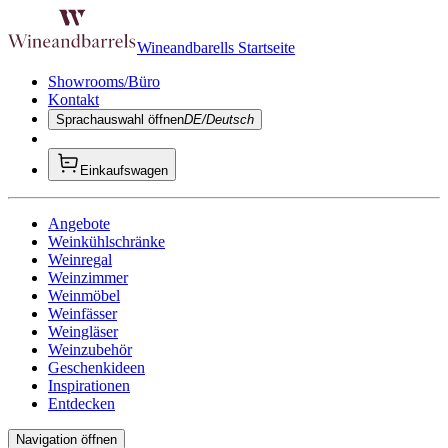
Wineandbarells Startseite
Showrooms/Büro
Kontakt
Sprachauswahl öffnen
DE/Deutsch
Einkaufswagen
Angebote
Weinkühlschränke
Weinregal
Weinzimmer
Weinmöbel
Weinfässer
Weingläser
Weinzubehör
Geschenkideen
Inspirationen
Entdecken
Navigation öffnen