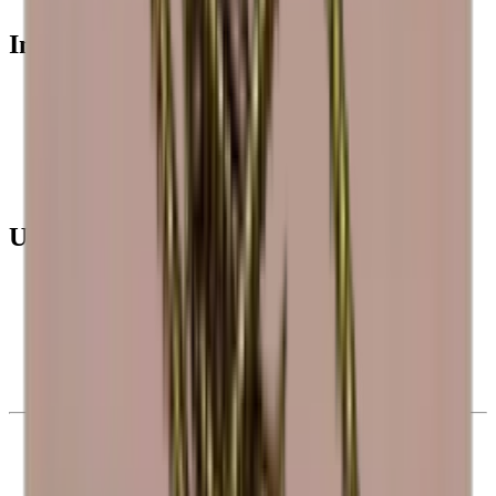
Infos
Häufig gestellte Fragen
Garantie
Bezahlung
Versand
Rückgabe
(+49) 0211 4187 3877
Unternehmen
Über Wineandbarrels
Wer sind wir
Karriere
Black Friday
Singles Day
Cyber Monday
Produkte