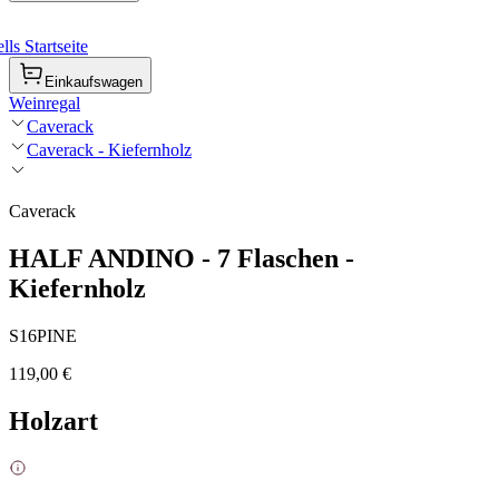
ls Startseite
Einkaufswagen
Weinregal
Caverack
Caverack - Kiefernholz
Caverack
HALF ANDINO - 7 Flaschen -
Kiefernholz
S16PINE
119,00 €
Holzart