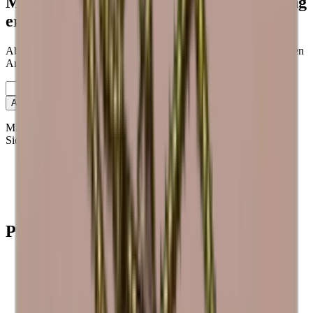
Möchten Sie mehr über die Weinlagerung
erfahren?
Abonnieren Sie unseren Newsletter mit Tipps, Ratgebern und guten
Angeboten.
E-Mail
Anmelden
Mit der Anmeldung akzeptieren Sie unsere Datenschutzrichtlinie.
Sie können sich jederzeit abmelden.
Kontakt
Showrooms
Blog
Wiki
Produkte
Weinkühlschrank
Weinregal
Weinmöbel
Weinfässer
Weinzubehör