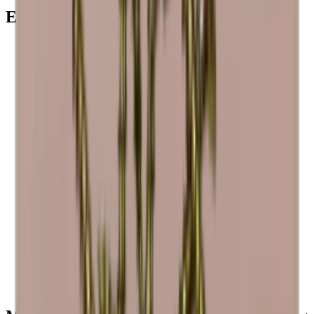
Empfohlene Kategorien
Caverack - Kiefernholz
Caverack - Schwarz
Caverack - Geräuchertes Eichenholz
Caverack - Geflammtes Kiefernholz
Caverack - Eichenholz
Caverack
Weinregal
Xi Wine Systems
Winerex
Weiß
Vinobarto
Vino Wall Rack
Vinikea
Top Preis
Schwarz
Roma
Renato
Pupitre
Metall-Regale
Mensolas