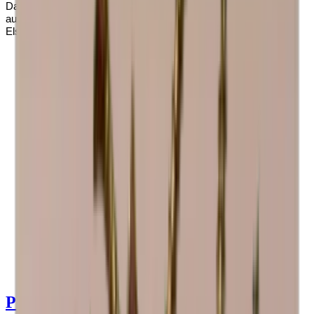
Das Modul wird fertig montiert geliefert. HALF ANDINO besteht
aus einem Displayregal mit Platz für 7 Flachssorten Bordeaux,
Elsass, Burgund und Champagner.
Produktdetails anzeigen
Spezifikationen anzeigen
Abmessungen (BxHxT cm)
60 x 30 x 30 cm
Anzahl der Flaschen (Bordeaux)
7
Flaschentyp
Riesling, Bordeaux, Bourgogne, Champagner
Lieferung
Montiert
Produktdetails