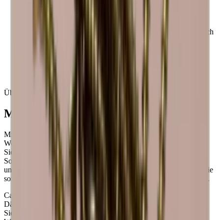
Holz ist ein Naturprodukt und kann daher aufgrund
unterschiedlicher Temperaturen und Luftfeuchtigkeiten in
Ihrer Wohnung in der Größe um bis zu +/- 3 mm variieren.
Holz ist ein beliebtes Material. Im Laufe der Zeit kann es sich
jedoch farblich verändern.
Da Holz von Natur aus unterschiedlich ist, können
Weinregale in der Farbe variieren.
Handgefertigte Weinregale. Abweichungen sind daher
möglich.
Über Caverack
Modulares dänisches Design
Mit mehr als 20 verschiedenen Modulen können Sie genau die
Weinwand oder den Weinraum gestalten, den Sie sich wünschen.
Sie können einzigartige Details wie Glashalter, Rückwände und
Sockel hinzufügen. Alle Module und Zubehörteile sind auch in
unserem kostenlosen Online-Design-Tool verfügbar. So können Sie
sofort mit der Gestaltung Ihres persönlichen Weinkellers beginnen.
Caverack ist eine dänische Marke und alle Module werden in
Dänemark von unseren Einrichtungsberatern sorgfältig entworfen.
Sie werden in einer Schreinerei in Europa hergestellt. Jedes