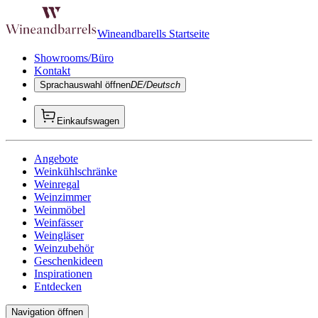
Wineandbarells Startseite
Showrooms/Büro
Kontakt
Sprachauswahl öffnen
DE/Deutsch
Einkaufswagen
Angebote
Weinkühlschränke
Weinregal
Weinzimmer
Weinmöbel
Weinfässer
Weingläser
Weinzubehör
Geschenkideen
Inspirationen
Entdecken
Navigation öffnen