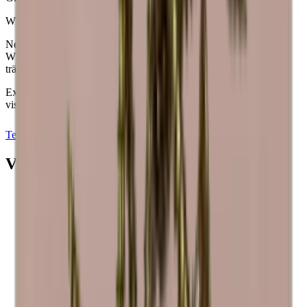
Wir sind hier, um Ihnen zu helfen.
Nehmen Sie Kontakt mit uns auf, damit wir gemeinsam Ihre
Wünsche, Bedürfnisse und den einzigartigen Stil, von dem Sie
träumen, ausarbeiten können.
Experimentieren Sie auch mit unserem Einrichtungs-Tool und
visualisieren Sie Ihre Träume.
Testen Sie das Zeichenprogramm aus
Termin vereinbaren
Verwandtes Zubehör
In den Warenkorb legen
halbe Rückwand - Kiefernholz
In den Warenkorb legen
Montageschrauben