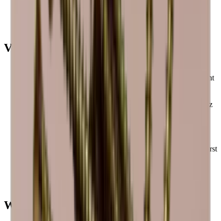
Louise
Vorteile
Sie erhalten die Regale fertig montiert und einsatzbereit.
Caveracks sind modulare Weinregale, lassen sich daher leicht
kombinieren und nach Bedarf erweitern.
Alle Caverack-Module und -Zubehörteile werden in einer
Schreinerei in Europa handgefertigt und sind aus Massivholz
gefertigt.
Die Caverack-Weinregale wurden von unseren
Innenarchitekten in Dänemark entworfen.
Der viereckige Rahmen von 60 x 60 cm und eine Tiefe von
30 cm machen die Standard-Weinregale von Caverack äußerst
funktionell und können mit Ihren anderen Küchenmodulen
kombiniert werden.
Die Regale sind stilvoll, funktionell und von höchster
Qualität.
Wichtige Hinweise bitte beachten