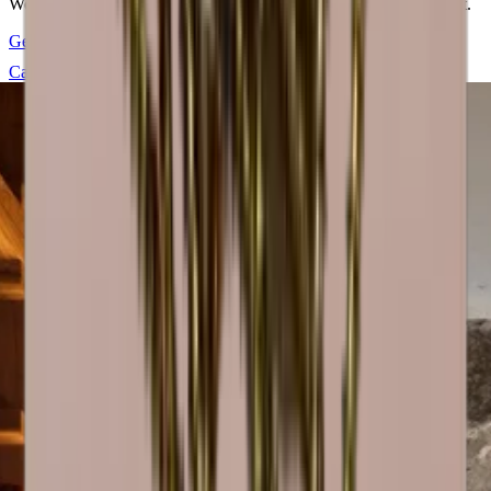
Weinregal wurde mit Sorgfalt auf Qualität und Ästhetik entwickelt.
Gerne helfen wir Ihnen bei der Planung und dem Bau Ihres
Caverack- Weinraums