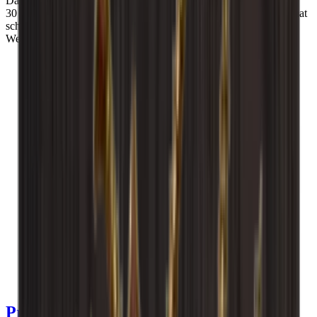
Das Modul wird fertig montiert geliefert und bietet Platz für
30 Flaschen der Typen Bordeaux, Elsass und Burgundy. CLEO hat
schöne Auszugböden und eine Schublade unten für Ihre
Weinausrüstung.
Produktdetails anzeigen
Spezifikationen anzeigen
Abmessungen (BxHxT cm)
60 x 60 x 30 cm
Anzahl der Flaschen (Bordeaux)
30
Flaschentyp
Riesling, Bordeaux
Lieferung
Montiert
Produktdetails