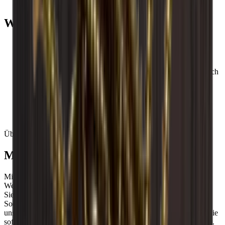
Qualität.
Wichtige Hinweise bitte beachten
Holz ist ein Naturprodukt und kann daher aufgrund
unterschiedlicher Temperaturen und Luftfeuchtigkeiten in
Ihrer Wohnung in der Größe um bis zu +/- 3 mm variieren.
Holz ist ein beliebtes Material. Im Laufe der Zeit kann es sich
jedoch farblich verändern.
Da Holz von Natur aus unterschiedlich ist, können
Weinregale in der Farbe variieren.
Handgefertigte Weinregale. Abweichungen sind daher
möglich.
Über Caverack
Modulares dänisches Design
Mit mehr als 20 verschiedenen Modulen können Sie genau die
Weinwand oder den Weinraum gestalten, den Sie sich wünschen.
Sie können einzigartige Details wie Glashalter, Rückwände und
Sockel hinzufügen. Alle Module und Zubehörteile sind auch in
unserem kostenlosen Online-Design-Tool verfügbar. So können Sie
sofort mit der Gestaltung Ihres persönlichen Weinkellers beginnen.