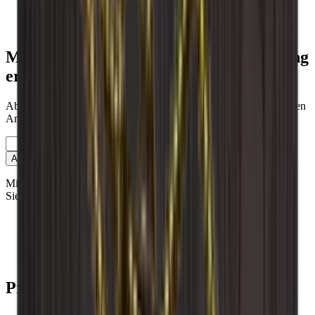
Pupitre
Metall-Regale
Mensolas
Möchten Sie mehr über die Weinlagerung
erfahren?
Abonnieren Sie unseren Newsletter mit Tipps, Ratgebern und guten
Angeboten.
E-Mail
Anmelden
Mit der Anmeldung akzeptieren Sie unsere Datenschutzrichtlinie.
Sie können sich jederzeit abmelden.
Kontakt
Showrooms
Blog
Wiki
Produkte