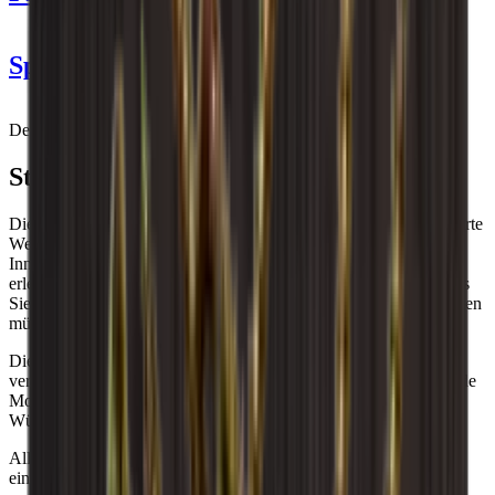
Spezifikationen
Information
Design
Produktnummer
S12OAK-S
Stilvoll und funktional
Allgemein
Die Caverack-Weinregale sind elegante, funktionelle und preiswerte
Lieferung
Montiert
Weinregalmodule. Sie wurden von unseren eigenen
Platzierung
Boden
Innenarchitekten in Dänemark entworfen. Um es Ihnen zu
Hersteller
Caverack
erleichtern, werden alle Module zusammengebaut geliefert, sodass
Oberfläche
Geräucherte Eiche
Sie sie lediglich auspacken und mit Ihren Lieblingsflaschen befüllen
Modular
Ja
müssen.
Flaschen
Die Caverack-Regale sind in 2 verschiedenen Holzarten und
Anzahl der Flaschen (Bordeaux)
30
verschiedenen Lackierungen erhältlich und können als freistehende
Flaschentyp
Riesling, Bordeaux
Module verwendet oder genau nach Ihren Bedürfnissen und
Wünschen kombiniert werden.
Abmessungen (BxHxT cm)
Alle Module sind aus massiver europäischer Eiche, Kiefer oder
Höhe (cm)
60
einer Kombination aus diesen Hölzern gefertigt.
Breite (cm)
60