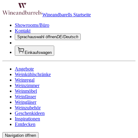
Wineandbarells Startseite
Showrooms/Büro
Kontakt
Sprachauswahl öffnen
DE/Deutsch
Einkaufswagen
Angebote
Weinkühlschränke
Weinregal
Weinzimmer
Weinmöbel
Weinfässer
Weingläser
Weinzubehör
Geschenkideen
Inspirationen
Entdecken
Navigation öffnen