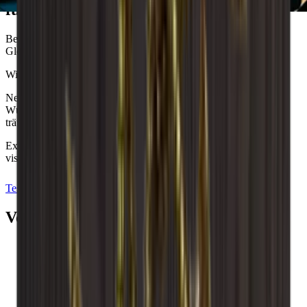
für Ihre Weinlagerung?
Bei Wineandbarrels kennen wir die Wichtigkeit, das richtige
Gleichgewicht zwischen Funktionalität und Optik zu finden.
Wir sind hier, um Ihnen zu helfen.
Nehmen Sie Kontakt mit uns auf, damit wir gemeinsam Ihre
Wünsche, Bedürfnisse und den einzigartigen Stil, von dem Sie
träumen, ausarbeiten können.
Experimentieren Sie auch mit unserem Einrichtungs-Tool und
visualisieren Sie Ihre Träume.
Testen Sie das Zeichenprogramm aus
Termin vereinbaren
Verwandtes Zubehör
In den Warenkorb legen
Rückwand - Eichenholz geräuchert