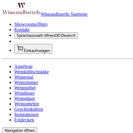
Wineandbarells Startseite
Showrooms/Büro
Kontakt
Sprachauswahl öffnen
DE/Deutsch
Einkaufswagen
Angebote
Weinkühlschränke
Weinregal
Weinzimmer
Weinmöbel
Weinfässer
Weingläser
Weinzubehör
Geschenkideen
Inspirationen
Entdecken
Navigation öffnen