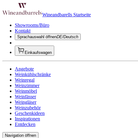
Wineandbarells Startseite
Showrooms/Büro
Kontakt
Sprachauswahl öffnen
DE/Deutsch
Einkaufswagen
Angebote
Weinkühlschränke
Weinregal
Weinzimmer
Weinmöbel
Weinfässer
Weingläser
Weinzubehör
Geschenkideen
Inspirationen
Entdecken
Navigation öffnen