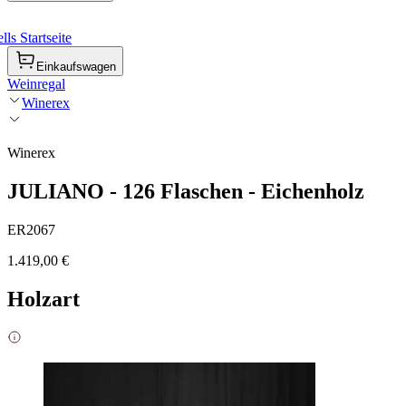
ls Startseite
Einkaufswagen
Weinregal
Winerex
Winerex
JULIANO - 126 Flaschen - Eichenholz
ER2067
1.419,00 €
Holzart