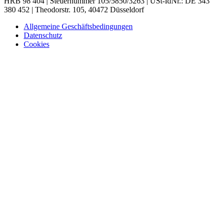
HRB 98 404 | Steuernummer 105/5850/3263 | USt-IdNr.: DE 343
380 452 | Theodorstr. 105, 40472 Düsseldorf
Allgemeine Geschäftsbedingungen
Datenschutz
Cookies