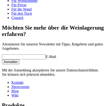
Für Wohnzimmer
Tiefe (cm)
64
Für Privat
Gewicht (kg)
48
Für die Wand
Für den Tisch
Schauen Sie sich hier Beispiele der Einrichtung mit Winerex-
Crurack
Weinregalen an.
Möchten Sie mehr über die Weinlagerung
Machen Sie sich Ihre eigene Zusammenstellung aus diesen Modulen
erfahren?
in unserem online Weinkeller-Einrichtungstool (öffnet ein neues
Fenster und setzt voraus, dass Flash installiert ist)
Abonnieren Sie unseren Newsletter mit Tipps, Ratgebern und guten
Angeboten.
E-Mail
Anmelden
Mit der Anmeldung akzeptieren Sie unsere Datenschutzrichtlinie.
Sie können sich jederzeit abmelden.
Kontakt
Showrooms
Blog
Wiki
Produkte