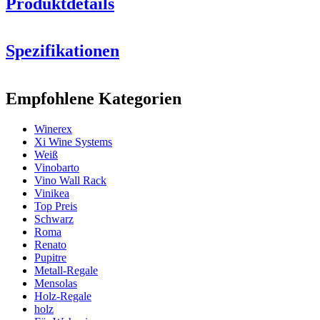
Produktdetails
Spezifikationen
Information
Empfohlene Kategorien
Produktnummer
ER2067
Winerex
Allgemein
Xi Wine Systems
Lieferung
Montiert
Weiß
Platzierung
Boden
Vinobarto
Modular
Ja
Vino Wall Rack
Vinikea
Flaschen
Top Preis
Schwarz
Anzahl der Flaschen
Roma
(Bordeaux)
126
Renato
Flaschentyp
Bordeaux, Burgund
Pupitre
Metall-Regale
Abmessungen (BxHxT cm)
Mensolas
Holz-Regale
Höhe (cm)
105
holz
Breite (cm)
82