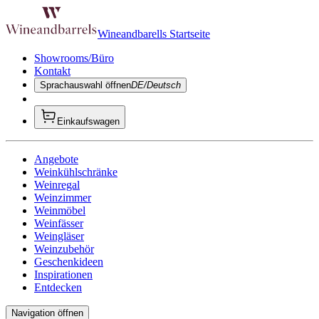
Wineandbarells Startseite
Showrooms/Büro
Kontakt
Sprachauswahl öffnen
DE/Deutsch
Einkaufswagen
Angebote
Weinkühlschränke
Weinregal
Weinzimmer
Weinmöbel
Weinfässer
Weingläser
Weinzubehör
Geschenkideen
Inspirationen
Entdecken
Navigation öffnen