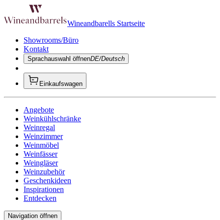
Wineandbarells Startseite
Showrooms/Büro
Kontakt
Sprachauswahl öffnen
DE/Deutsch
Einkaufswagen
Angebote
Weinkühlschränke
Weinregal
Weinzimmer
Weinmöbel
Weinfässer
Weingläser
Weinzubehör
Geschenkideen
Inspirationen
Entdecken
Navigation öffnen