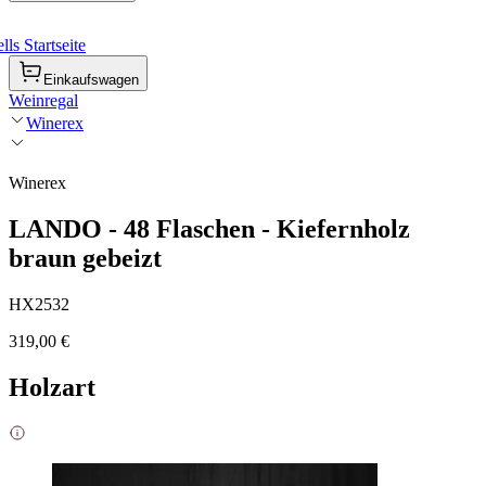
ls Startseite
Einkaufswagen
Weinregal
Winerex
Winerex
LANDO - 48 Flaschen - Kiefernholz
braun gebeizt
HX2532
319,00 €
Holzart