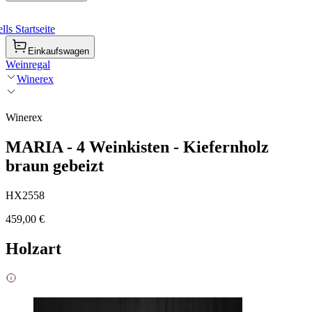
ls Startseite
Einkaufswagen
Weinregal
Winerex
Winerex
MARIA - 4 Weinkisten - Kiefernholz
braun gebeizt
HX2558
459,00 €
Holzart