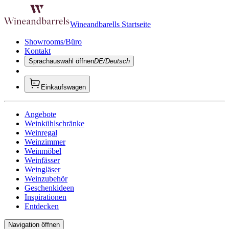
Wineandbarells Startseite
Showrooms/Büro
Kontakt
Sprachauswahl öffnen
DE/Deutsch
Einkaufswagen
Angebote
Weinkühlschränke
Weinregal
Weinzimmer
Weinmöbel
Weinfässer
Weingläser
Weinzubehör
Geschenkideen
Inspirationen
Entdecken
Navigation öffnen