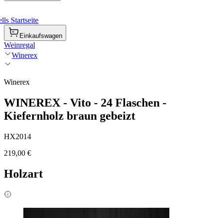
ls Startseite
Einkaufswagen
Weinregal
Winerex
Winerex
WINEREX - Vito - 24 Flaschen -
Kiefernholz braun gebeizt
HX2014
219,00 €
Holzart