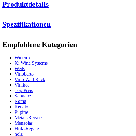
Produktdetails
Spezifikationen
Information
Empfohlene Kategorien
Produktnummer
HX2014
Winerex
Allgemein
Xi Wine Systems
Lieferung
Montiert
Weiß
Platzierung
Boden
Vinobarto
Modular
true
Vino Wall Rack
Vinikea
Flaschen
Top Preis
Schwarz
Anzahl der Flaschen (Bordeaux)
24
Roma
Flaschentyp
Bordeaux, Burgund
Renato
Pupitre
Abmessungen (BxHxT cm)
Metall-Regale
Mensolas
Höhe (cm)
66
Holz-Regale
Breite (cm)
46
holz