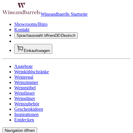
Wineandbarells Startseite
Showrooms/Büro
Kontakt
Sprachauswahl öffnen
DE/Deutsch
Einkaufswagen
Angebote
Weinkühlschränke
Weinregal
Weinzimmer
Weinmöbel
Weinfässer
Weingläser
Weinzubehör
Geschenkideen
Inspirationen
Entdecken
Navigation öffnen