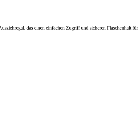
sziehregal, das einen einfachen Zugriff und sicheren Flaschenhalt für 
ct
EuroCave