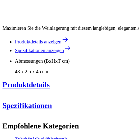
Maximieren Sie die Weinlagerung mit diesem langlebigen, eleganten Au
Produktdetails anzeigen
Spezifikationen anzeigen
Abmessungen (BxHxT cm)
48 x 2.5 x 45 cm
Produktdetails
Compa
Spezifikationen
Information
Empfohlene Kategorien
Produktnummer
ACMSC