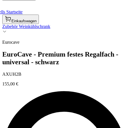
ls Startseite
Einkaufswagen
Zubehör Weinkühlschrank
Eurocave
EuroCave - Premium festes Regalfach -
universal - schwarz
AXUH2B
155,00 €