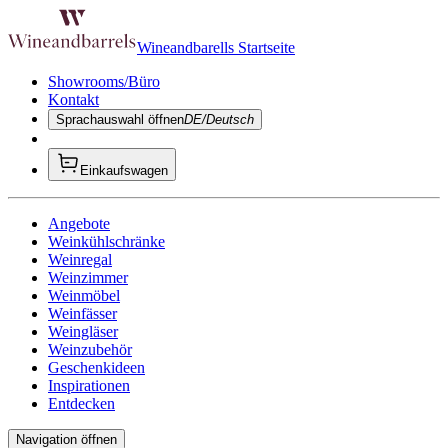
Wineandbarells Startseite
Showrooms/Büro
Kontakt
Sprachauswahl öffnen
DE/Deutsch
Einkaufswagen
Angebote
Weinkühlschränke
Weinregal
Weinzimmer
Weinmöbel
Weinfässer
Weingläser
Weinzubehör
Geschenkideen
Inspirationen
Entdecken
Navigation öffnen