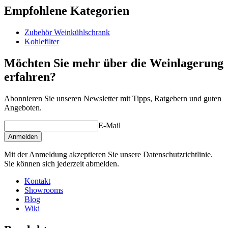
Revelation-Serie
Empfohlene Kategorien
Produktnummer
AXUH2B
die Pure-Serie
Zubehör Weinkühlschrank
Allgemein
Kohlefilter
Hersteller
EuroCave
Oberfläche
Buche
Möchten Sie mehr über die Weinlagerung
erfahren?
Abmessungen (BxHxT cm)
Höhe (cm)
3
Abonnieren Sie unseren Newsletter mit Tipps, Ratgebern und guten
Breite (cm)
54
Angeboten.
Tiefe (cm)
54
E-Mail
product extension
Anmelden
Status When Soldout
active
Mit der Anmeldung akzeptieren Sie unsere Datenschutzrichtlinie.
Sie können sich jederzeit abmelden.
Kontakt
Showrooms
Blog
Wiki