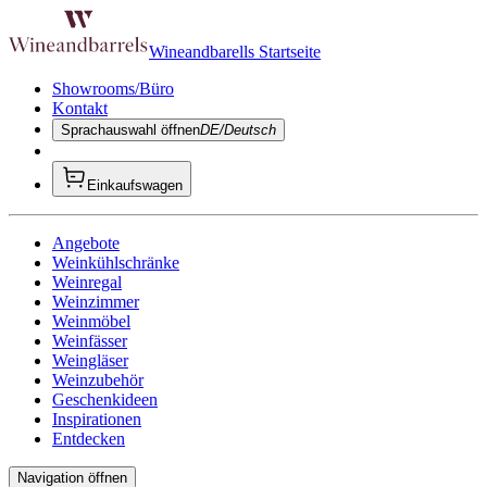
Wineandbarells Startseite
Showrooms/Büro
Kontakt
Sprachauswahl öffnen
DE/Deutsch
Einkaufswagen
Angebote
Weinkühlschränke
Weinregal
Weinzimmer
Weinmöbel
Weinfässer
Weingläser
Weinzubehör
Geschenkideen
Inspirationen
Entdecken
Navigation öffnen