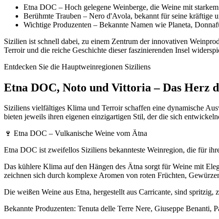
Etna DOC – Hoch gelegene Weinberge, die Weine mit starkem 
Berühmte Trauben – Nero d'Avola, bekannt für seine kräftige und
Wichtige Produzenten – Bekannte Namen wie Planeta, Donnafuga
Sizilien ist schnell dabei, zu einem Zentrum der innovativen Weinpro
Terroir und die reiche Geschichte dieser faszinierenden Insel widerspi
Entdecken Sie die Hauptweinregionen Siziliens
Etna DOC, Noto und Vittoria – Das Herz de
Siziliens vielfältiges Klima und Terroir schaffen eine dynamische 
bieten jeweils ihren eigenen einzigartigen Stil, der die sich entwickel
🍷 Etna DOC – Vulkanische Weine vom Ätna
Etna DOC ist zweifellos Siziliens bekannteste Weinregion, die für i
Das kühlere Klima auf den Hängen des Ätna sorgt für Weine mit Eleg
zeichnen sich durch komplexe Aromen von roten Früchten, Gewürzen u
Die weißen Weine aus Etna, hergestellt aus Carricante, sind spritzig,
Bekannte Produzenten: Tenuta delle Terre Nere, Giuseppe Benanti, Pa