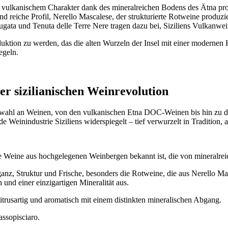
vulkanischem Charakter dank des mineralreichen Bodens des Ätna pro
 reiche Profil, Nerello Mascalese, der strukturierte Rotweine produzier
ta und Tenuta delle Terre Nere tragen dazu bei, Siziliens Vulkanwei
duktion zu werden, das die alten Wurzeln der Insel mit einer modernen
egeln.
r sizilianischen Weinrevolution
Auswahl an Weinen, von den vulkanischen Etna DOC-Weinen bis hin zu 
nde Weinindustrie Siziliens widerspiegelt – tief verwurzelt in Tradition,
hre Weine aus hochgelegenen Weinbergen bekannt ist, die von mineralrei
anz, Struktur und Frische, besonders die Rotweine, die aus Nerello M
nd einer einzigartigen Mineralität aus.
 zitrusartig und aromatisch mit einem distinkten mineralischen Abgang.
ssopisciaro.