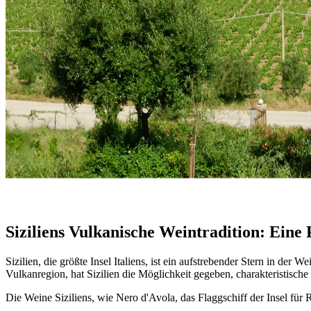
Siziliens Renaissance: Von Nero d'Avola b
Entdecken Sie Siziliens Vulkanweine, wo alte Traditionen auf modern
– Italian Proverb
Siziliens Vulkanische Weintradition: Ein
Sizilien, die größte Insel Italiens, ist ein aufstrebender Stern in der 
Vulkanregion, hat Sizilien die Möglichkeit gegeben, charakteristisch
Die Weine Siziliens, wie Nero d'Avola, das Flaggschiff der Insel fü