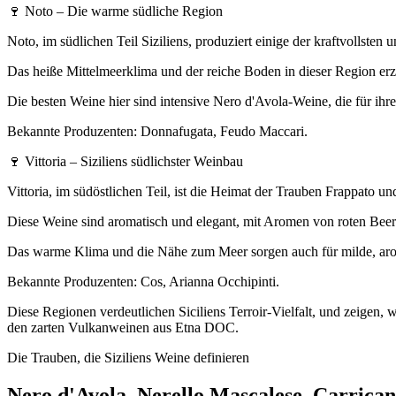
🍷 Noto – Die warme südliche Region
Noto, im südlichen Teil Siziliens, produziert einige der kraftvollste
Das heiße Mittelmeerkli­ma und der reiche Boden in dieser Region erz
Die besten Weine hier sind intensive Nero d'Avola-Weine, die für ih
Bekannte Produzenten: Donnafugata, Feudo Maccari.
🍷 Vittoria – Siziliens südlichster Weinbau
Vittoria, im südöstlichen Teil, ist die Heimat der Trauben Frappato u
Diese Weine sind aromatisch und elegant, mit Aromen von roten Beer
Das warme Klima und die Nähe zum Meer sorgen auch für milde, ar
Bekannte Produzenten: Cos, Arianna Occhipinti.
Diese Regionen verdeutlichen Siciliens Terroir-Vielfalt, und zeigen, w
den zarten Vulkanweinen aus Etna DOC.
Die Trauben, die Siziliens Weine definieren
Nero d'Avola, Nerello Mascalese, Carricant