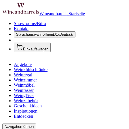
Wineandbarells Startseite
Showrooms/Büro
Kontakt
Sprachauswahl öffnen
DE/Deutsch
Einkaufswagen
Angebote
Weinkühlschränke
Weinregal
Weinzimmer
Weinmöbel
Weinfässer
Weingläser
Weinzubehör
Geschenkideen
Inspirationen
Entdecken
Navigation öffnen