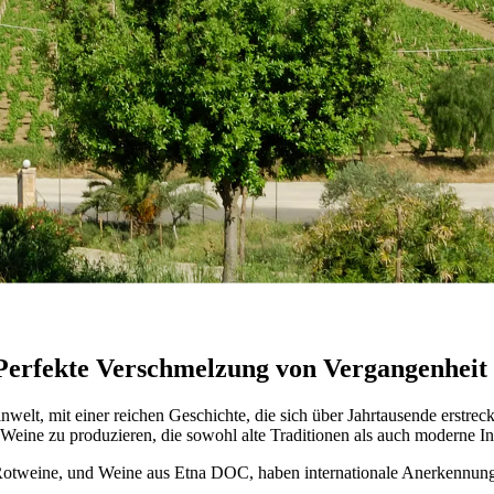
is Etna-Weine
e Innovation im Herzen von Italiens dynamischster Weinregion treffen.
e Perfekte Verschmelzung von Vergangenhei
Weinwelt, mit einer reichen Geschichte, die sich über Jahrtausende erstre
e Weine zu produzieren, die sowohl alte Traditionen als auch moderne 
r Rotweine, und Weine aus Etna DOC, haben internationale Anerkennung 