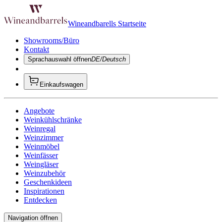
Wineandbarells Startseite
Showrooms/Büro
Kontakt
Sprachauswahl öffnen
DE/Deutsch
Einkaufswagen
Angebote
Weinkühlschränke
Weinregal
Weinzimmer
Weinmöbel
Weinfässer
Weingläser
Weinzubehör
Geschenkideen
Inspirationen
Entdecken
Navigation öffnen