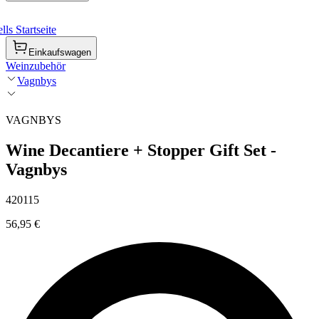
ls Startseite
Einkaufswagen
Weinzubehör
Vagnbys
VAGNBYS
Wine Decantiere + Stopper Gift Set -
Vagnbys
420115
56,95 €