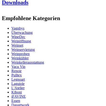
Downloads
rostfreiem Stahl
Produktnummer
420115
Abmessungen (BxHxT cm)
Empfohlene Kategorien
Gewicht (kg)
3
Höhe (cm)
38
Vagnbys
Breite (cm)
33
Überwachung
Tiefe (cm)
30
WineDec
Weinöffnung
Weinset
Weinservierung
Weinproben
Weinkühler
Weinkellerausstattung
Vacu Vin
Renoir
Pulltex
Legnoart
Laguiole
L'Atelier
Kiboni
iFAVINE
Essen
Dauartwork