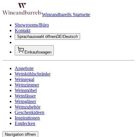
Wineandbarells Startseite
Showrooms/Büro
Kontakt
Sprachauswahl öffnen
DE/Deutsch
Einkaufswagen
Angebote
Weinkühlschränke
Weinregal
Weinzimmer
Weinmöbel
Weinfässer
Weingläser
Weinzubehör
Geschenkideen
Inspirationen
Entdecken
Navigation öffnen