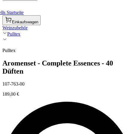
ls Startseite
Einkaufswagen
Weinzubehör
Pulltex
Pulltex
Aromenset - Complete Essences - 40
Düften
107-763-00
189,00 €