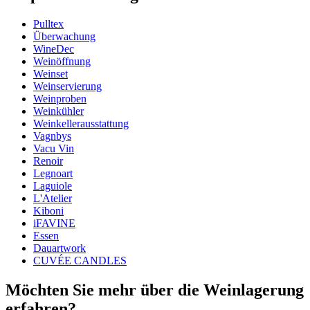
Produktnummer
107-763-00
Pulltex
Abmessungen (BxHxT cm)
Überwachung
Gewicht (kg)
1.080
WineDec
Höhe (cm)
4.5
Weinöffnung
Breite (cm)
24
Weinset
Tiefe (cm)
19
Weinservierung
Weinproben
Weinkühler
Weinkellerausstattung
Vagnbys
Vacu Vin
Renoir
Legnoart
Laguiole
L'Atelier
Kiboni
iFAVINE
Essen
Dauartwork
CUVÉE CANDLES
Möchten Sie mehr über die Weinlagerung
erfahren?