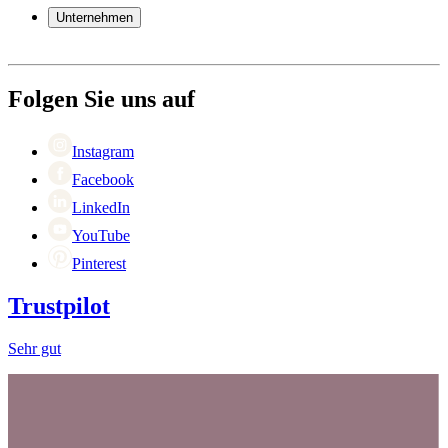
Garantie
Unternehmen
Bezahlung
Versand
Über Wineandbarrels
Rückgabe
Wer sind wir
(+49) 0211 4187 3877
Karriere
Folgen Sie uns auf
Black Friday
Singles Day
Cyber Monday
Instagram
Facebook
LinkedIn
YouTube
Pinterest
Trustpilot
Sehr gut