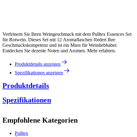
Verfeinern Sie Ihren Weingeschmack mit dem Pulltex Essences Set
für Rotwein. Dieses Set mit 12 Aromaflaschen fördert Ihre
Geschmackskompetenz und ist ein Muss für Weinliebhaber.
Entdecken Sie dezente Noten und Aromen. Mehr erfahren.
Produktdetails anzeigen
Spezifikationen anzeigen
Produktdetails
Spezifikationen
Information
Empfohlene Kategorien
Produktnummer
107-764-00
Pulltex
Abmessungen (BxHxT cm)