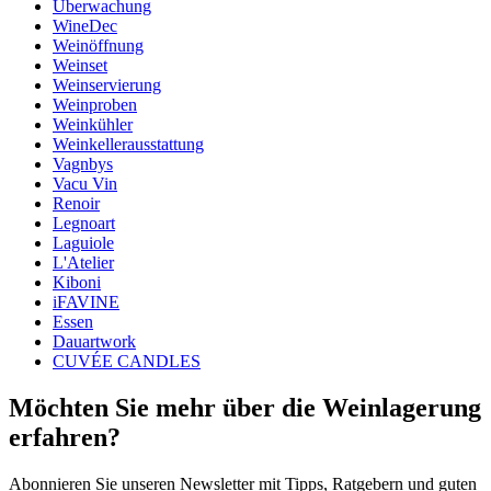
Überwachung
Gewicht (kg)
0.550
WineDec
Höhe (cm)
19
Weinöffnung
Tiefe (cm)
5
Weinset
Weinservierung
Weinproben
Weinkühler
Weinkellerausstattung
Vagnbys
Vacu Vin
Renoir
Legnoart
Laguiole
L'Atelier
Kiboni
iFAVINE
Essen
Dauartwork
CUVÉE CANDLES
Möchten Sie mehr über die Weinlagerung
erfahren?
Abonnieren Sie unseren Newsletter mit Tipps, Ratgebern und guten