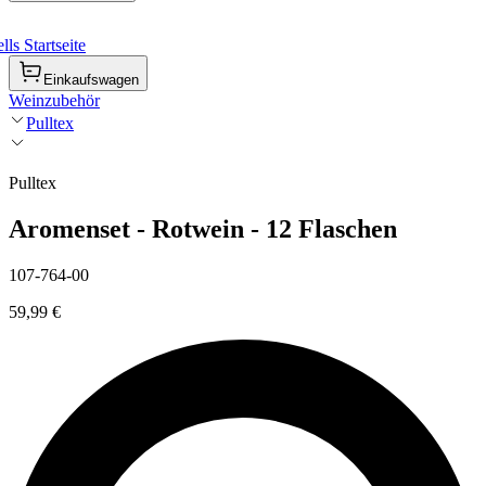
ls Startseite
Einkaufswagen
Weinzubehör
Pulltex
Pulltex
Aromenset - Rotwein - 12 Flaschen
107-764-00
59,99 €