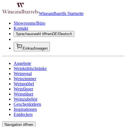
Wineandbarells Startseite
Showrooms/Büro
Kontakt
Sprachauswahl öffnen
DE/Deutsch
Einkaufswagen
Angebote
Weinkühlschränke
Weinregal
Weinzimmer
Weinmöbel
Weinfässer
Weingläser
Weinzubehör
Geschenkideen
Inspirationen
Entdecken
Navigation öffnen