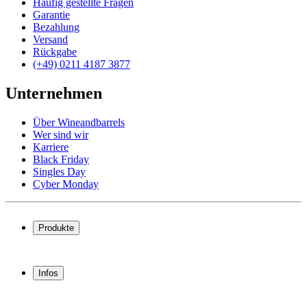
Häufig gestellte Fragen
Garantie
Bezahlung
Versand
Rückgabe
(+49) 0211 4187 3877
Unternehmen
Über Wineandbarrels
Wer sind wir
Karriere
Black Friday
Singles Day
Cyber Monday
Produkte
Weinkühlschrank
Weinregal
Infos
Weinmöbel
Weinfässer
Häufig gestellte Fragen
Weinzubehör