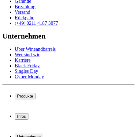
Garantie
Bezahlung
Versand
Rückgabe
(+49) 0211 4187 3877
Unternehmen
Über Wineandbarrels
Wer sind wir
Karriere
Black Friday
Singles Day
Cyber Monday
Produkte
Weinkühlschrank
Weinregal
Infos
Weinmöbel
Weinfässer
Häufig gestellte Fragen
Weinzubehör
Garantie
Unternehmen