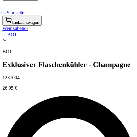
ls Startseite
Einkaufswagen
Weinzubehör
BOJ
BOJ
Exklusiver Flaschenkühler - Champagne
1237004
26,95 €