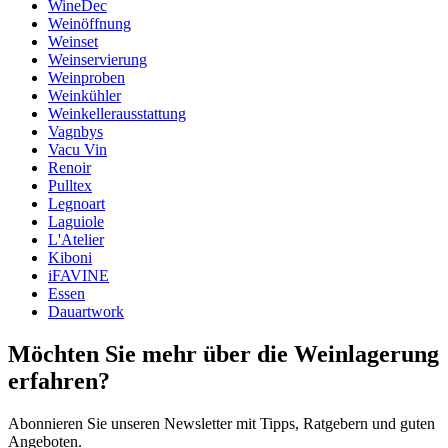
Gewicht (kg)
0.36
WineDec
Höhe (cm)
27
Weinöffnung
Tiefe (cm)
1.5
Weinset
Weinservierung
Weinproben
Weinkühler
Weinkellerausstattung
Vagnbys
Vacu Vin
Renoir
Pulltex
Legnoart
Laguiole
L'Atelier
Kiboni
iFAVINE
Essen
Dauartwork
Möchten Sie mehr über die Weinlagerung
erfahren?
Abonnieren Sie unseren Newsletter mit Tipps, Ratgebern und guten
Angeboten.