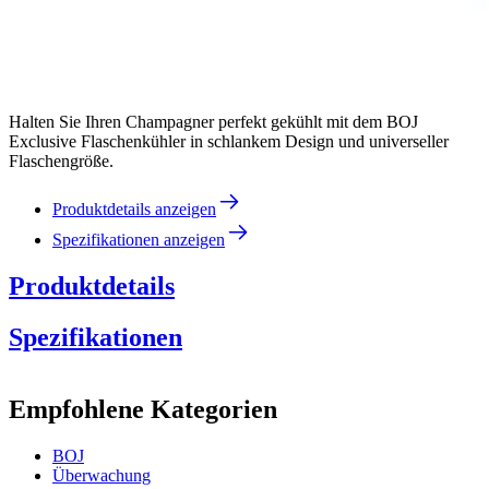
Halten Sie Ihren Champagner perfekt gekühlt mit dem BOJ
Exclusive Flaschenkühler in schlankem Design und universeller
Flaschengröße.
Produktdetails anzeigen
Spezifikationen anzeigen
Produktdetails
Spezifikationen
Information
Empfohlene Kategorien
Produktnummer
1237004
BOJ
Abmessungen (BxHxT cm)
Überwachung