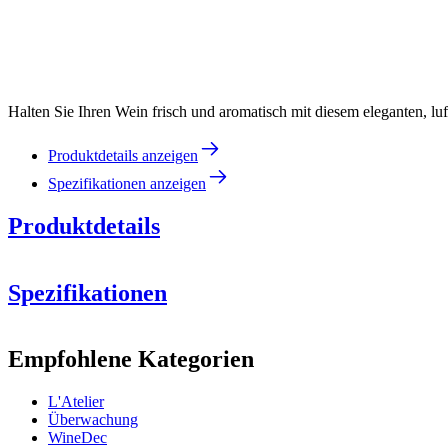
Halten Sie Ihren Wein frisch und aromatisch mit diesem eleganten, luf
Produktdetails anzeigen
Spezifikationen anzeigen
Produktdetails
Spezifikationen
Information
Empfohlene Kategorien
Produktnummer
95383
L'Atelier
Abmessungen (BxHxT cm)
Überwachung
Gewicht (kg)
0.15
WineDec