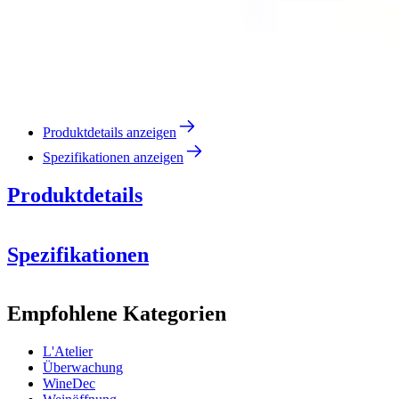
Produktdetails anzeigen
Spezifikationen anzeigen
Produktdetails
Spezifikationen
Information
Empfohlene Kategorien
Produktnummer
95261
L'Atelier
Abmessungen (BxHxT cm)
Überwachung
Gewicht (kg)
1.2
WineDec
Höhe (cm)
4.5