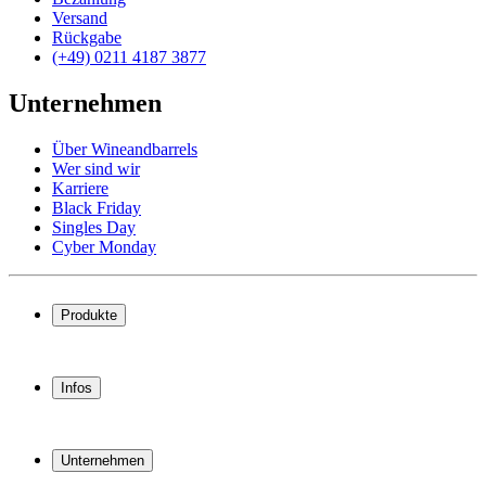
Versand
Rückgabe
(+49) 0211 4187 3877
Unternehmen
Über Wineandbarrels
Wer sind wir
Karriere
Black Friday
Singles Day
Cyber Monday
Produkte
Weinkühlschrank
Weinregal
Infos
Weinmöbel
Weinfässer
Häufig gestellte Fragen
Weinzubehör
Garantie
Unternehmen
Bezahlung