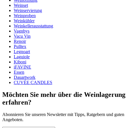
Weinöffnung
Breite (cm)
29
Weinset
Tiefe (cm)
19
Weinservierung
Weinproben
wine accessories
Weinkühler
Weinkellerausstattung
Status When Soldout
active
Vagnbys
Vacu Vin
Renoir
Pulltex
Legnoart
Laguiole
Kiboni
iFAVINE
Essen
Dauartwork
CUVÉE CANDLES
Möchten Sie mehr über die Weinlagerung
erfahren?
Abonnieren Sie unseren Newsletter mit Tipps, Ratgebern und guten
Angeboten.