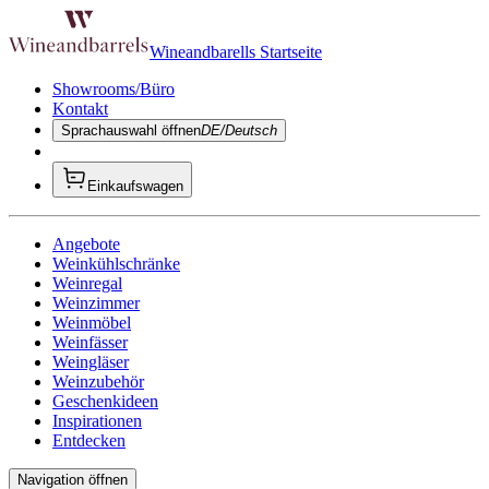
Wineandbarells Startseite
Showrooms/Büro
Kontakt
Sprachauswahl öffnen
DE/Deutsch
Einkaufswagen
Angebote
Weinkühlschränke
Weinregal
Weinzimmer
Weinmöbel
Weinfässer
Weingläser
Weinzubehör
Geschenkideen
Inspirationen
Entdecken
Navigation öffnen