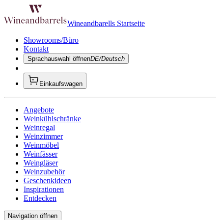
Wineandbarells Startseite
Showrooms/Büro
Kontakt
Sprachauswahl öffnen
DE/Deutsch
Einkaufswagen
Angebote
Weinkühlschränke
Weinregal
Weinzimmer
Weinmöbel
Weinfässer
Weingläser
Weinzubehör
Geschenkideen
Inspirationen
Entdecken
Navigation öffnen