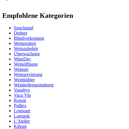
Information
Empfohlene Kategorien
Produktnummer
WB-IB10
Spucknapf
Abmessungen (BxHxT cm)
Duftset
Höhe (cm)
20.5
Blindverkostung
Breite (cm)
14
Weinproben
Gewicht (kg)
0.3
Weinzubehör
Tiefe (cm)
21
Überwachung
WineDec
Weinöffnung
Weinset
Weinservierung
Weinkühler
Weinkellerausstattung
Vagnbys
Vacu Vin
Renoir
Pulltex
Legnoart
Laguiole
L'Atelier
Kiboni