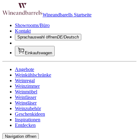
Wineandbarells Startseite
Showrooms/Büro
Kontakt
Sprachauswahl öffnen
DE/Deutsch
Einkaufswagen
Angebote
Weinkühlschränke
Weinregal
Weinzimmer
Weinmöbel
Weinfässer
Weingläser
Weinzubehör
Geschenkideen
Inspirationen
Entdecken
Navigation öffnen