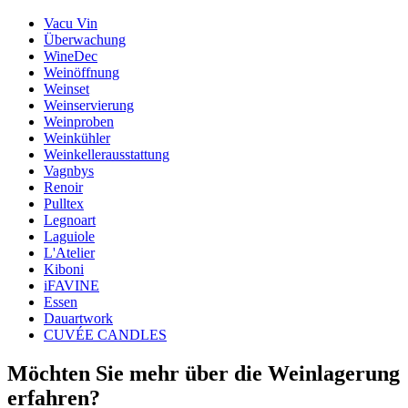
Vacu Vin
Abmessungen (BxHxT cm)
Überwachung
Gewicht (kg)
0.36
WineDec
Höhe (cm)
10
Weinöffnung
Breite (cm)
27
Weinset
Tiefe (cm)
9
Weinservierung
Weinproben
wine accessories
Weinkühler
Weinkellerausstattung
Status When Soldout
active
Vagnbys
Renoir
Pulltex
Legnoart
Laguiole
L'Atelier
Kiboni
iFAVINE
Essen
Dauartwork
CUVÉE CANDLES
Möchten Sie mehr über die Weinlagerung
erfahren?