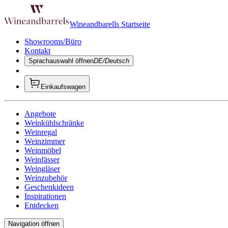
Wineandbarells Startseite
Showrooms/Büro
Kontakt
Sprachauswahl öffnen
DE/Deutsch
Einkaufswagen
Angebote
Weinkühlschränke
Weinregal
Weinzimmer
Weinmöbel
Weinfässer
Weingläser
Weinzubehör
Geschenkideen
Inspirationen
Entdecken
Navigation öffnen