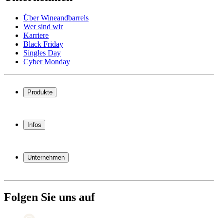
Über Wineandbarrels
Wer sind wir
Karriere
Black Friday
Singles Day
Cyber Monday
Produkte
Weinkühlschrank
Weinregal
Infos
Weinmöbel
Weinfässer
Häufig gestellte Fragen
Weinzubehör
Garantie
Unternehmen
Bezahlung
Versand
Über Wineandbarrels
Rückgabe
Wer sind wir
(+49) 0211 4187 3877
Karriere
Folgen Sie uns auf
Black Friday
Singles Day