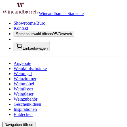
Wineandbarells Startseite
Showrooms/Büro
Kontakt
Sprachauswahl öffnen
DE/Deutsch
Einkaufswagen
Angebote
Weinkühlschränke
Weinregal
Weinzimmer
Weinmöbel
Weinfässer
Weingläser
Weinzubehör
Geschenkideen
Inspirationen
Entdecken
Navigation öffnen