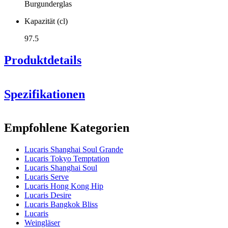
Burgunderglas
Kapazität (cl)
97.5
Produktdetails
Spezifikationen
Information
Empfohlene Kategorien
Produktnummer
1LS03BG34
Lucaris Shanghai Soul Grande
Abmessungen (BxHxT cm)
Lucaris Tokyo Temptation
Gewicht (kg)
0.333
Lucaris Shanghai Soul
Höhe (cm)
25.1
Lucaris Serve
Breite (cm)
40
Lucaris Hong Kong Hip
Sehen Sie
Tiefe (cm)
31
Lucaris Desire
hier eventuell ein Video an, das es demonstriert (ungefähr im Mitte
Lucaris Bangkok Bliss
des Videos)
Glas
Lucaris
Weingläser