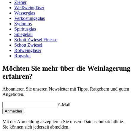
Produktserie
Shanghai Soul
Zieher
Glas
Kristallglas, Rotweinglas
Weißweingläser
Glasart
Burgunderglas
Wasserglas
Durchmesser (cm)
13
Verkostungsglas
Kapazität (cl)
97.5
Sydonios
Spiritusglas
Spiegelau
Schott Zwiesel Finesse
Schott Zwiesel
Rotweingläser
Rogaska
Möchten Sie mehr über die Weinlagerung
erfahren?
Abonnieren Sie unseren Newsletter mit Tipps, Ratgebern und guten
Angeboten.
E-Mail
Anmelden
Mit der Anmeldung akzeptieren Sie unsere Datenschutzrichtlinie.
Sie können sich jederzeit abmelden.