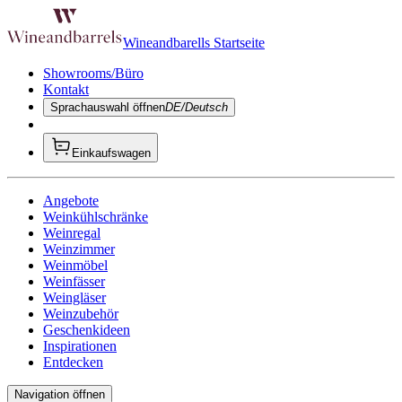
Wineandbarells Startseite
Showrooms/Büro
Kontakt
Sprachauswahl öffnen
DE/Deutsch
Einkaufswagen
Angebote
Weinkühlschränke
Weinregal
Weinzimmer
Weinmöbel
Weinfässer
Weingläser
Weinzubehör
Geschenkideen
Inspirationen
Entdecken
Navigation öffnen