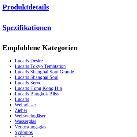
Produktdetails
Spezifikationen
Information
Empfohlene Kategorien
Produktnummer
1LS10CW13E
Lucaris Desire
Abmessungen (BxHxT cm)
Lucaris Tokyo Temptation
Gewicht (kg)
0.233
Lucaris Shanghai Soul Grande
Höhe (cm)
23.2
Lucaris Shanghai Soul
Breite (cm)
40
Lucaris Serve
Tiefe (cm)
31
Lucaris Hong Kong Hip
Lucaris Bangkok Bliss
Glas
Lucaris
Sehen Sie
Weingläser
hier eventuell ein Video an, das es demonstriert
Produktserie
Desire
Zieher
Glas
Weißweinglas, Kristallglas
Weißweingläser
Durchmesser (cm)
8.5
Wasserglas
Kapazität (cl)
36.5
Verkostungsglas
Sydonios
Sonstige