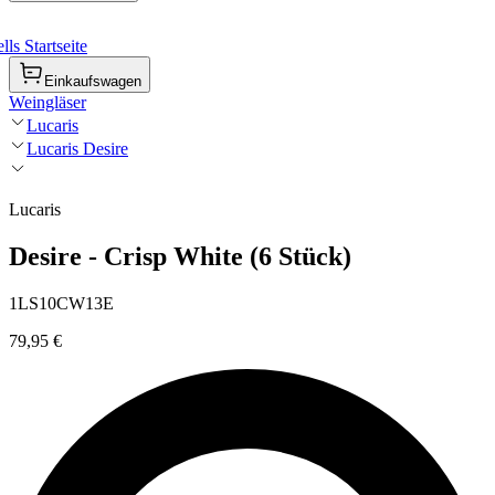
ls Startseite
Einkaufswagen
Weingläser
Lucaris
Lucaris Desire
Lucaris
Desire - Crisp White (6 Stück)
1LS10CW13E
79,95 €