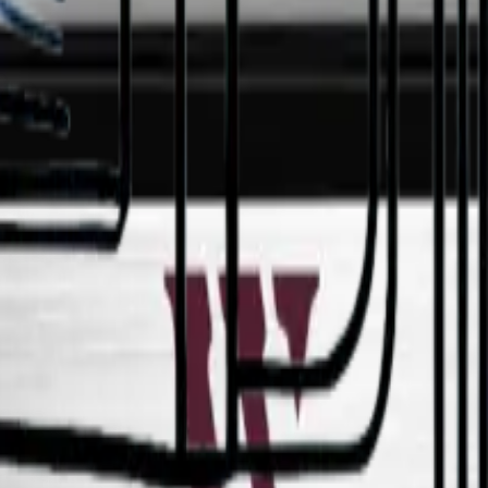
hrank von Cavecool – dänisches Design, UV-geschütztes Glas und einst