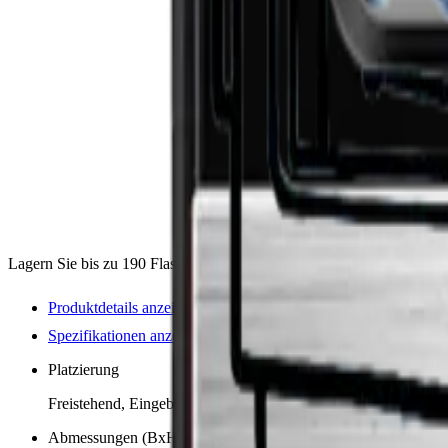
Lagern Sie bis zu 190 Flaschen im stilvollen Multizonen-Weinkühlsc
Produktdetails anzeigen
Spezifikationen anzeigen
Platzierung
Freistehend, Eingebaut
Abmessungen (BxHxT cm)