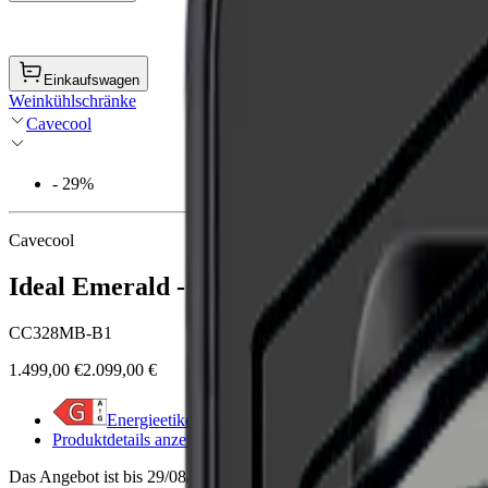
Einkaufswagen
Weinkühlschränke
Cavecool
- 29%
Cavecool
Ideal Emerald - 190 Flaschen - Multizonen
CC328MB-B1
1.499,00 €
2.099,00 €
Energieetikett anzeigen
Produktdetails anzeigen
Das Angebot ist bis 29/08/2026 gültig oder solange der Vorrat reicht.