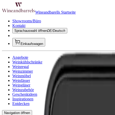
Wineandbarells Startseite
Showrooms/Büro
Kontakt
Sprachauswahl öffnen
DE/Deutsch
Einkaufswagen
Angebote
Weinkühlschränke
Weinregal
Weinzimmer
Weinmöbel
Weinfässer
Weingläser
Weinzubehör
Geschenkideen
Inspirationen
Entdecken
Navigation öffnen