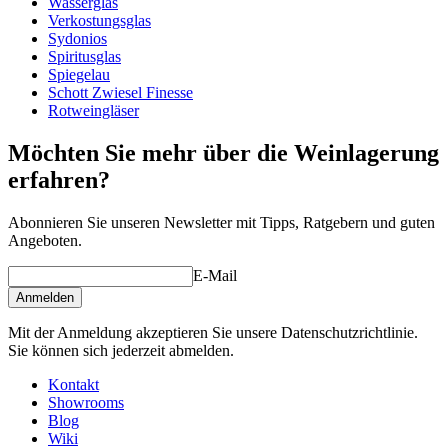
Wasserglas
Die schönen Gläser sind aus Schott Zwiesels eigenem
Verkostungsglas
Tritan®️ bleifreies Titankristallglas hergestellt, das
Sydonios
unübertroffene Haltbarkeit und Festigkeit gewährleistet.
Spiritusglas
Spülmaschinengeeignet.
Spiegelau
Schott Zwiesel Finesse
Rotweingläser
Möchten Sie mehr über die Weinlagerung
erfahren?
Abonnieren Sie unseren Newsletter mit Tipps, Ratgebern und guten
Angeboten.
E-Mail
Anmelden
Mit der Anmeldung akzeptieren Sie unsere Datenschutzrichtlinie.
Sie können sich jederzeit abmelden.
Kontakt
Showrooms
Blog
Wiki