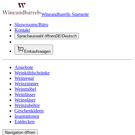
Wineandbarells Startseite
Showrooms/Büro
Kontakt
Sprachauswahl öffnen
DE/Deutsch
Einkaufswagen
Angebote
Weinkühlschränke
Weinregal
Weinzimmer
Weinmöbel
Weinfässer
Weingläser
Weinzubehör
Geschenkideen
Inspirationen
Entdecken
Navigation öffnen