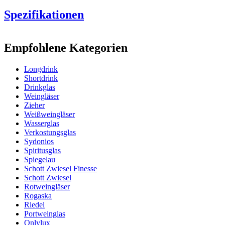
Spezifikationen
Information
Empfohlene Kategorien
Produktnummer
KR41406
Longdrink
Abmessungen (BxHxT cm)
Shortdrink
Gewicht (kg)
5.2
Drinkglas
Höhe (cm)
15.5
Weingläser
Breite (cm)
30.5
Zieher
Weißweingläser
Glas
Wasserglas
Verkostungsglas
Glas
Trinkglas, Longdrinks
Sydonios
Spiritusglas
Spiegelau
Schott Zwiesel Finesse
Schott Zwiesel
Rotweingläser
Rogaska
Riedel
Portweinglas
Onlylux