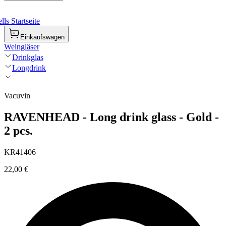
ls Startseite
Einkaufswagen
Weingläser
Drinkglas
Longdrink
Vacuvin
RAVENHEAD - Long drink glass - Gold -
2 pcs.
KR41406
22,00 €