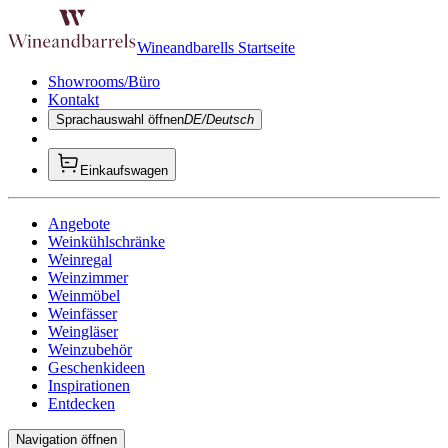
Wineandbarells Startseite
Showrooms/Büro
Kontakt
Sprachauswahl öffnen
DE/Deutsch
Einkaufswagen
Angebote
Weinkühlschränke
Weinregal
Weinzimmer
Weinmöbel
Weinfässer
Weingläser
Weinzubehör
Geschenkideen
Inspirationen
Entdecken
Navigation öffnen