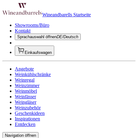
Wineandbarells Startseite
Showrooms/Büro
Kontakt
Sprachauswahl öffnen
DE/Deutsch
Einkaufswagen
Angebote
Weinkühlschränke
Weinregal
Weinzimmer
Weinmöbel
Weinfässer
Weingläser
Weinzubehör
Geschenkideen
Inspirationen
Entdecken
Navigation öffnen