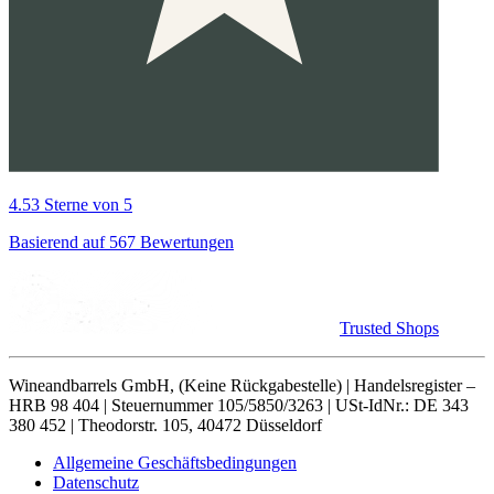
4.53 Sterne von 5
Basierend auf 567 Bewertungen
Trusted Shops
Wineandbarrels GmbH, (Keine Rückgabestelle) | Handelsregister –
HRB 98 404 | Steuernummer 105/5850/3263 | USt-IdNr.: DE 343
380 452 | Theodorstr. 105, 40472 Düsseldorf
Allgemeine Geschäftsbedingungen
Datenschutz