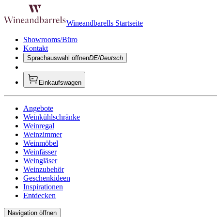
Wineandbarells Startseite
Showrooms/Büro
Kontakt
Sprachauswahl öffnen
DE/Deutsch
Einkaufswagen
Angebote
Weinkühlschränke
Weinregal
Weinzimmer
Weinmöbel
Weinfässer
Weingläser
Weinzubehör
Geschenkideen
Inspirationen
Entdecken
Navigation öffnen