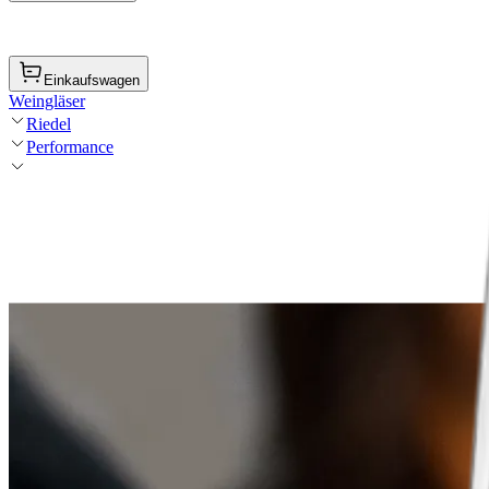
Einkaufswagen
Weingläser
Riedel
Performance