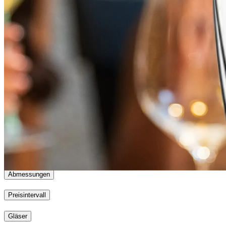
Performance
Riedel
Veloce
Riedel Veritas
Riedel Superleggero
Riedel Sommeliers
Ri
Abmessungen
Preisintervall
Gläser