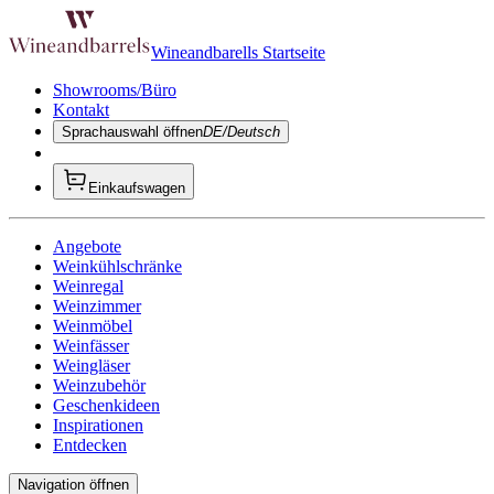
Wineandbarells Startseite
Showrooms/Büro
Kontakt
Sprachauswahl öffnen
DE/Deutsch
Einkaufswagen
Angebote
Weinkühlschränke
Weinregal
Weinzimmer
Weinmöbel
Weinfässer
Weingläser
Weinzubehör
Geschenkideen
Inspirationen
Entdecken
Navigation öffnen