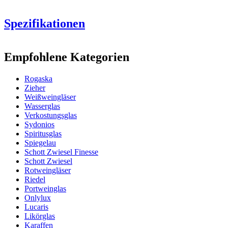
Spezifikationen
Information
Empfohlene Kategorien
Produktnummer
RCL103-103P (108705)
Rogaska
Abmessungen (BxHxT cm)
Zieher
Gewicht (kg)
0.4
Weißweingläser
Höhe (cm)
27
Wasserglas
Breite (cm)
40
Verkostungsglas
Tiefe (cm)
31
Sydonios
Spiritusglas
Glas
Spiegelau
Schott Zwiesel Finesse
Produktserie
Domus Aurea
Schott Zwiesel
Glas
Weißweinglas, Kristallglas
Rotweingläser
Riedel
Portweinglas
Onlylux
Lucaris
Likörglas
Karaffen