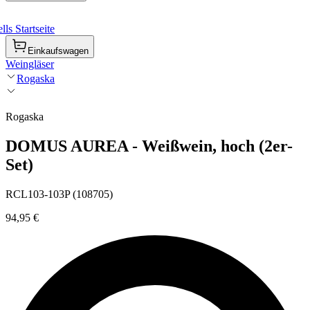
ls Startseite
Einkaufswagen
Weingläser
Rogaska
Rogaska
DOMUS AUREA - Weißwein, hoch (2er-
Set)
RCL103-103P (108705)
94,95 €